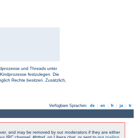
indprozesse und Threads unter
Kindprozesse festzulegen. Die
öglich Rechte besitzen. Zusätzlich,
Verfügbare Sprachen:
de
|
en
|
fr
|
ja
|
tr
ver, and may be removed by our moderators if they are either
r IRC channel, #httpd, on Libera.chat, or sent to our
mailing