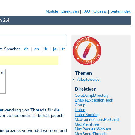
Module
|
Direktiven
|
FAQ
|
Glossar
|
Seitenindex
 2.4
re Sprachen:
de
|
en
|
fr
|
ja
|
tr
ert
Themen
Arbeitsweise
Direktiven
CoreDumpDirectory
EnableExceptionHook
Group
Listen
Verwendung von Threads für die
ListenBacklog
ver zu bedienen. Er behält jedoch
MaxConnectionsPerChild
MaxMemFree
MaxRequestWorkers
 Kindprozess verwendet werden, und
MaxSpareThreads