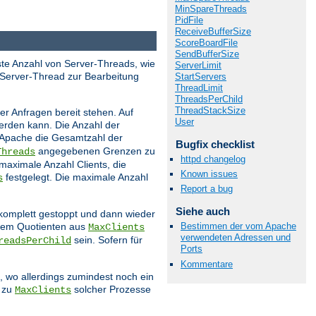
MinSpareThreads
PidFile
ReceiveBufferSize
ScoreBoardFile
SendBufferSize
este Anzahl von Server-Threads, wie
ServerLimit
 Server-Thread zur Bearbeitung
StartServers
ThreadLimit
ThreadsPerChild
ThreadStackSize
r Anfragen bereit stehen. Auf
User
werden kann. Die Anzahl der
 Apache die Gesamtzahl der
Bugfix checklist
angegebenen Grenzen zu
Threads
httpd changelog
 maximale Anzahl Clients, die
Known issues
festgelegt. Die maximale Anzahl
s
Report a bug
Siehe auch
 komplett gestoppt und dann wieder
 dem Quotienten aus
Bestimmen der vom Apache
MaxClients
verwendeten Adressen und
sein. Sofern für
readsPerChild
Ports
Kommentare
 wo allerdings zumindest noch ein
s zu
solcher Prozesse
MaxClients