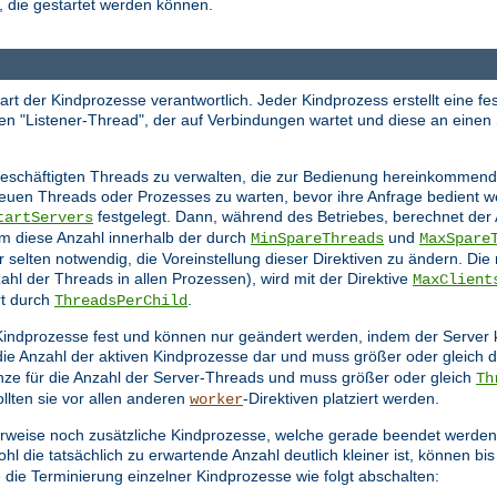
 die gestartet werden können.
tart der Kindprozesse verantwortlich. Jeder Kindprozess erstellt eine f
en "Listener-Thread", der auf Verbindungen wartet und diese an einen
schäftigten Threads zu verwalten, die zur Bedienung hereinkommende
 neuen Threads oder Prozesses zu warten, bevor ihre Anfrage bedient 
festgelegt. Dann, während des Betriebes, berechnet der
tartServers
m diese Anzahl innerhalb der durch
und
MinSpareThreads
MaxSpare
ur selten notwendig, die Voreinstellung dieser Direktiven zu ändern. Die
hl der Threads in allen Prozessen), wird mit der Direktive
MaxClient
rt durch
.
ThreadsPerChild
en Kindprozesse fest und können nur geändert werden, indem der Server
 die Anzahl der aktiven Kindprozesse dar und muss größer oder gleich
nze für die Anzahl der Server-Threads und muss größer oder gleich
Th
llten sie vor allen anderen
-Direktiven platziert werden.
worker
rweise noch zusätzliche Kindprozesse, welche gerade beendet werden,
l die tatsächlich zu erwartende Anzahl deutlich kleiner ist, können bi
 die Terminierung einzelner Kindprozesse wie folgt abschalten: