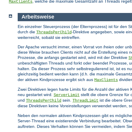
, welche die maximale Gesamtzahl an Threads regelt,
MaxClients
Arbeitsweise
Ein einzelner Steuerprozess (der Elternprozess) ist für den S
durch die
-Direktive angegeben, sowie ein
ThreadsPerChild
weiterreicht, sobald sie eintreffen.
Der Apache versucht immer, einen Vorrat von
freien
oder unbe
diese Weise brauchen Clients nicht auf die Erstellung eines
Prozesse, die anfangs gestartet wird, wird mit der Direktive
S
unbeschäftigten Threads und forkt oder beendet Prozesse, u
halten. Da dieser Prozess sehr selbstregulierend ist, ist es n
gleichzeitig bedient werden kann (d.h. die maximale Gesamtza
der aktiven Kindprozesse ergibt sich aus
dividie
MaxClients
Zwei Direktiven legen harte Limits für die Anzahl der aktiv
neu gestartet wird.
stellt die obere Grenze für
ServerLimit
und
sein.
ist die obere Gre
ThreadsPerChild
ThreadLimit
diese Direktiven keine Voreinstellungen verwendet werden, so
Neben den normalen aktiven Kindprozessen gibt es mögliche
Server-Thread eine existierende Verbindung bearbeitet. Obwoh
auftreten. Dieses Verhalten können Sie vermeiden, indem Sie