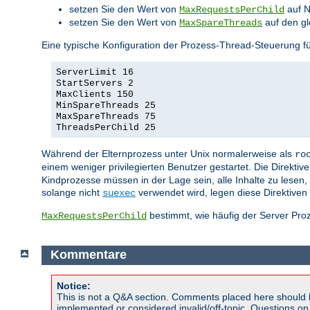
setzen Sie den Wert von
auf N
MaxRequestsPerChild
setzen Sie den Wert von
auf den gl
MaxSpareThreads
Eine typische Konfiguration der Prozess-Thread-Steuerung
ServerLimit 16
StartServers 2
MaxClients 150
MinSpareThreads 25
MaxSpareThreads 75
ThreadsPerChild 25
Während der Elternprozess unter Unix normalerweise als
ro
einem weniger privilegierten Benutzer gestartet. Die Direktiv
Kindprozesse müssen in der Lage sein, alle Inhalte zu lesen, 
solange nicht
verwendet wird, legen diese Direktiven 
suexec
bestimmt, wie häufig der Server Proz
MaxRequestsPerChild
Kommentare
Notice:
This is not a Q&A section. Comments placed here should 
implemented or considered invalid/off-topic. Questions o