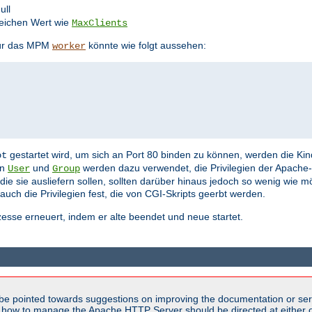
ull
eichen Wert wie
MaxClients
 für das MPM
könnte wie folgt aussehen:
worker
gestartet wird, um sich an Port 80 binden zu können, werden die K
ot
en
und
werden dazu verwendet, die Privilegien der Apache-
User
Group
die sie ausliefern sollen, sollten darüber hinaus jedoch so wenig wie m
auch die Privilegien fest, die von CGI-Skripts geerbt werden.
esse erneuert, indem er alte beendet und neue startet.
be pointed towards suggestions on improving the documentation or ser
n how to manage the Apache HTTP Server should be directed at either ou