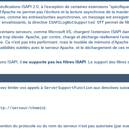
ifications ISAPI 2.0, à l'exception de certaines extensions "spécifiques
Apache ne permet pas l'écriture et la lecture asynchrone de la manière 
rtées, comme les entrées/sorties asynchrones, un message est enregistré
nvahissants, la directive
permet de filt
ISAPILogNotSupported Off
, certains serveurs, comme Microsoft IIS, chargent l'extension ISAPI da
ne trop élevée. Apache, par contre, charge et décharge réellement l'exte
ée. Ce n'est pas très performant, mais le modèle de mémoire d'Apache f
bilités subtiles avec le serveur Apache, et le déchargement de ces mo
ons ISAPI, il
ne supporte pas les filtres ISAPI
. Le support des filtres 
vez limiter vos appels à
aux directives suiva
ServerSupportFunction
).
ttp://serveur/chemin
mention du protocole ou du nom du serveur n'est pas autorisée (par exe