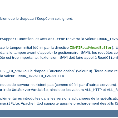
 bien que le drapeau
soit ignoré.
fKeepConn
, et
renverra la valeur
rSupportFunction
GetLastError
ERROR_INVA
e le tampon initial (défini par la directive
). 
ISAPIReadAheadBuffer
dans le tampon avant d'appeler le gestionnaire ISAPI), les requêtes co
quête est trop importante, l'extension ISAPI doit faire appel à
ReadClien
u
ou le drapeau "aucune option" (valeur
). Toute autre 
HSE_IO_SYNC
0
la valeur
ERROR_INVALID_PARAMETER
endues de serveur n'existent pas (comme défini par d'autres serveurs). 
rtir de
, ainsi que les valeurs
et
GetServerVariable
ALL_HTTP
ALL_R
lémentaires introduites dans les versions actualisées de la spécificati
. Apache httpd supporte aussi le préchargement des .dlls I
nsmitFile