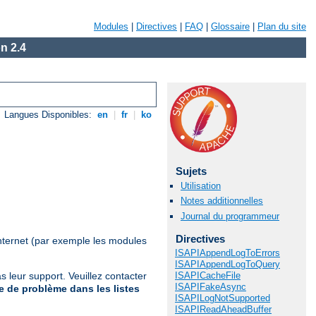
Modules
|
Directives
|
FAQ
|
Glossaire
|
Plan du site
n 2.4
Langues Disponibles:
en
|
fr
|
ko
Sujets
Utilisation
Notes additionnelles
Journal du programmeur
Directives
nternet (par exemple les modules
ISAPIAppendLogToErrors
ISAPIAppendLogToQuery
ISAPICacheFile
 leur support. Veuillez contacter
ISAPIFakeAsync
 de problème dans les listes
ISAPILogNotSupported
ISAPIReadAheadBuffer