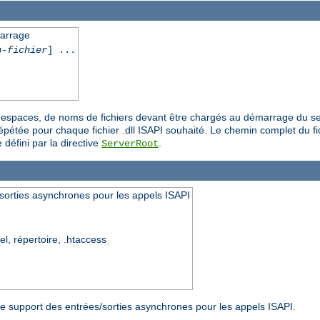
marrage
n-fichier
] ...
es espaces, de noms de fichiers devant être chargés au démarrage du se
épétée pour chaque fichier .dll ISAPI souhaité. Le chemin complet du fich
 défini par la directive
.
ServerRoot
sorties asynchrones pour les appels ISAPI
el, répertoire, .htaccess
r le support des entrées/sorties asynchrones pour les appels ISAPI.