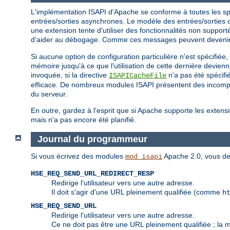
L'implémentation ISAPI d'Apache se conforme à toutes les spéc
entrées/sorties asynchrones. Le modèle des entrées/sorties d'
une extension tente d'utiliser des fonctionnalités non suppo
d'aider au débogage. Comme ces messages peuvent devenir e
Si aucune option de configuration particulière n'est spécifiée
mémoire jusqu'à ce que l'utilisation de cette dernière devien
invoquée, si la directive
n'a pas été spécifi
ISAPICacheFile
efficace. De nombreux modules ISAPI présentent des incompati
du serveur.
En outre, gardez à l'esprit que si Apache supporte les extensi
mais n'a pas encore été planifié.
Journal du programmeur
Si vous écrivez des modules
Apache 2.0, vous de
mod_isapi
HSE_REQ_SEND_URL_REDIRECT_RESP
Redirige l'utilisateur vers une autre adresse.
Il doit s'agir d'une URL pleinement qualifiée (comme
h
HSE_REQ_SEND_URL
Redirige l'utilisateur vers une autre adresse.
Ce ne doit pas être une URL pleinement qualifiée ; la 