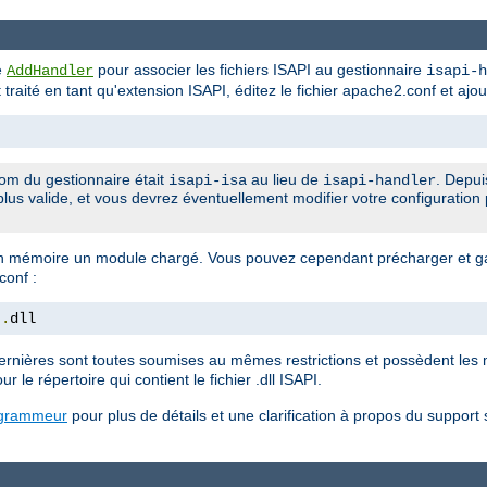
ve
pour associer les fichiers ISAPI au gestionnaire
AddHandler
isapi-h
it traité en tant qu'extension ISAPI, éditez le fichier apache2.conf et ajou
om du gestionnaire était
au lieu de
. Depui
isapi-isa
isapi-handler
plus valide, et vous devrez éventuellement modifier votre configuration 
 mémoire un module chargé. Vous pouvez cependant précharger et ga
conf :
t
.
dll
rnières sont toutes soumises au mêmes restrictions et possèdent les 
ur le répertoire qui contient le fichier .dll ISAPI.
ogrammeur
pour plus de détails et une clarification à propos du support 