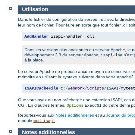
Utilisation
Dans le fichier de configuration du serveur, utilisez la directi
leur nom de fichier. Pour faire en sorte que tout fichier .dll so
AddHandler
 isapi-handler 
.
dll
Dans les versions plus anciennes du serveur Apache, le n
développement 2.3 du serveur Apache,
n'est 
isapi-isa
à la place.
Le serveur Apache ne propose aucun moyen de conserver en
mémoire en utilisant la syntaxe suivante dans votre apache2.
ISAPICacheFile
 c
:/
WebWork
/
Scripts
/
ISAPI
/
mytes
Que vous ayez ou non préchargé une extension ISAPI, ces de
CGI. En d'autres termes,
doit être défini po
Options
ExecCGI
Reportez-vous aux
Notes additionnelles
et au
Journal du pr
module
.
mod_isapi
Notes additionnelles