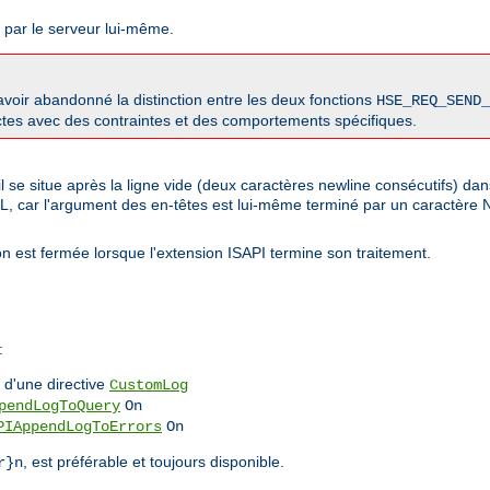
s par le serveur lui-même.
oir abandonné la distinction entre les deux fonctions
HSE_REQ_SEND_
nctes avec des contraintes et des comportements spécifiques.
l se situe après la ligne vide (deux caractères newline consécutifs) da
LL, car l'argument des en-têtes est lui-même terminé par un caractère
n est fermée lorsque l'extension ISAPI termine son traitement.
:
d'une directive
CustomLog
pendLogToQuery
On
PIAppendLogToErrors
On
, est préférable et toujours disponible.
r}n