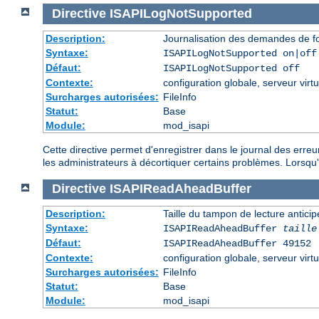
Directive
ISAPILogNotSupported
Description:
Journalisation des demandes de fo
Syntaxe:
ISAPILogNotSupported on|off
Défaut:
ISAPILogNotSupported off
Contexte:
configuration globale, serveur virtu
Surcharges autorisées:
FileInfo
Statut:
Base
Module:
mod_isapi
Cette directive permet d'enregistrer dans le journal des erre
les administrateurs à décortiquer certains problèmes. Lorsqu'el
Directive
ISAPIReadAheadBuffer
Description:
Taille du tampon de lecture antic
Syntaxe:
ISAPIReadAheadBuffer
taille
Défaut:
ISAPIReadAheadBuffer 49152
Contexte:
configuration globale, serveur virtu
Surcharges autorisées:
FileInfo
Statut:
Base
Module:
mod_isapi