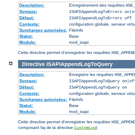
Description:
Enregistrement des requêtes
HSE
Syntaxe:
ISAPIAppendLogToErrors on|o
Défaut:
ISAPIAppendLogToErrors off
Contexte:
configuration globale, serveur virtu
Surcharges autorisées:
FileInfo
Statut:
Base
Module:
mod_isapi
Cette directive permet d'enregistrer les requêtes
HSE_APPEN
Directive
ISAPIAppendLogToQuery
Description:
Enregistre les requêtes
HSE_APPE
Syntaxe:
ISAPIAppendLogToQuery on|of
Défaut:
ISAPIAppendLogToQuery on
Contexte:
configuration globale, serveur virtu
Surcharges autorisées:
FileInfo
Statut:
Base
Module:
mod_isapi
Cette directive permet d'enregistrer les requêtes
HSE_APPEN
composant
de la directive
).
%q
CustomLog