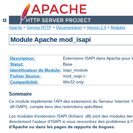
Apache
>
Serveur HTTP
>
Documentation
>
Version 2.4
>
Modules
Module Apache mod_isapi
Description:
Extensions ISAPI dans Apache pour
Statut:
Base
Identificateur de Module:
isapi_module
Fichier Source:
mod_isapi.c
Compatibilité:
Win32 only
Sommaire
Ce module implémente l'API des extensions du Serveur Internet. 
.dll ISAPI), compte tenu des restrictions spécifiées.
Les modules d'extension ISAPI (fichiers .dll) sont des modules tie
directement l'auteur d'ISAPI si vous rencontrez des problèmes à l
d'Apache ou dans les pages de rapports de bogues.