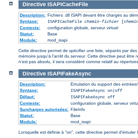
Directive
ISAPICacheFile
Description:
Fichiers .dll ISAPI devant être chargés au dé
Syntaxe:
ISAPICacheFile
chemin-fichier
[
chemi
Contexte:
configuration globale, serveur virtuel
Statut:
Base
Module:
mod_isapi
Cette directive permet de spécifier une liste, séparés par d
mémoire jusqu'à l'arrêt du serveur. Cette directive peut être r
n'est pas absolu, il sera considéré comme relatif au répertoire
Directive
ISAPIFakeAsync
Description:
Emulation du support des entrées/
Syntaxe:
ISAPIFakeAsync on|off
Défaut:
ISAPIFakeAsync off
Contexte:
configuration globale, serveur virtu
Surcharges autorisées:
FileInfo
Statut:
Base
Module:
mod_isapi
Lorsquelle est définie à "on", cette directive permet d'émule