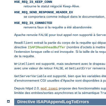
HSE_REQ_IS_KEEP_CONN
retourne le statut négocié Keep-Alive.
HSE_REQ_SEND_RESPONSE_HEADER_EX
se comportera comme indiqué dans le documentation,
HSE_REQ_IS_CONNECTED
renverra faux si la requête a été abandonnée.
Apache renvoie
pour tout appel non supporté à
FALSE
Serve
extrait la partie du corps de la requête qui dépass
ReadClient
directive
(nombre d'octets à mettre 
ISAPIReadAheadBuffer
l'extension lorsque celle-ci est invoquée. Si la taille de la re
de la requête.
est supporté, mais seulement avec le drapea
WriteClient
avec une valeur de retour
, et
renverra 
FALSE
GetLastError
est supporté, bien que les variables ét
GetServerVariable
d'environnement CGI usuelles d'Apache sont disponibles à pa
Depuis httpd 2.0,
propose des fonctionnalités supp
mod_isapi
limitée des entrées/sorties asynchrones et la sémantique
Tra
Directive
ISAPIAppendLogToErrors