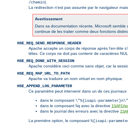
).
/chemin
La redirection n'est pas assurée par le navigateur mai
Avertissement
Dans sa documentation récente, Microsoft semble av
continue de les traiter comme deux fonctions disti
HSE_REQ_SEND_RESPONSE_HEADER
Apache accepte un corps de réponse après l'en-tête s'i
têtes. Ce corps ne doit pas contenir de caractères NU
HSE_REQ_DONE_WITH_SESSION
Apache considère ceci comme sans objet, car la sessio
HSE_REQ_MAP_URL_TO_PATH
Apache va traduire un nom virtuel en nom physique.
HSE_APPEND_LOG_PARAMETER
Ce paramètre peut intervenir dans un de ces journaux 
dans le composant
\"%{isapi-parameter}n\"
dans le composant
avec la directive
%q
ISAPIAp
dans le journal des erreurs avec la directive
ISA
La première option, le composant
%{isapi-paramete