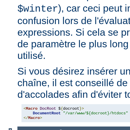
), car ceci peut 
$winter
confusion lors de l'évalua
expressions. Si cela se pr
de paramètre le plus long
utilisé.
Si vous désirez insérer u
chaîne, il est conseillé de
d'accolades afin d'éviter t
<
Macro
DocRoot
 $
{
docroot
}>
DocumentRoot
"/var/www/${docroot}/htdocs"
</
Macro
>