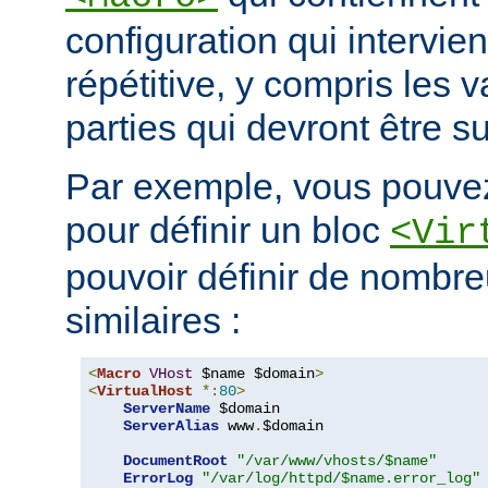
configuration qui intervie
répétitive, y compris les v
parties qui devront être s
Par exemple, vous pouvez
pour définir un bloc
<Vir
pouvoir définir de nombre
similaires :
<
Macro
VHost
 $name $domain
>
<
VirtualHost
*:
80
>
ServerName
 $domain

ServerAlias
 www
.
$domain

DocumentRoot
"/var/www/vhosts/$name"
ErrorLog
"/var/log/httpd/$name.error_log"