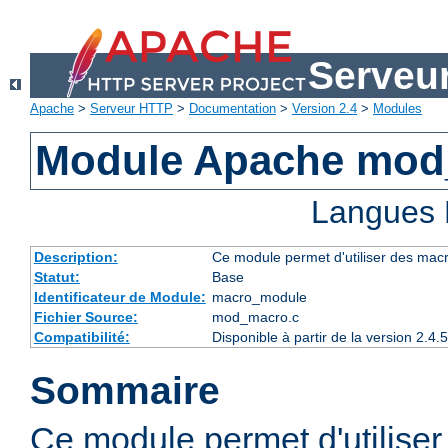
Serveu
Apache
>
Serveur HTTP
>
Documentation
>
Version 2.4
>
Modules
Module Apache mod
Langues 
Description:
Ce module permet d'utiliser des macr
Statut:
Base
Identificateur de Module:
macro_module
Fichier Source:
mod_macro.c
Compatibilité:
Disponible à partir de la version 2.
Sommaire
Ce module permet d'utilise