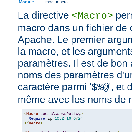
Module:
mod_macro
La directive
perm
<Macro>
macro dans un fichier de 
Apache. Le premier argum
la macro, et les argument
paramètres. Il est de bon a
noms des paramètres d'u
caractère parmi '
', et 
$%@
même avec les noms de 
<
Macro
LocalAccessPolicy
>
Require
 ip 
10.2
.
16.0
/
24
</
Macro
>