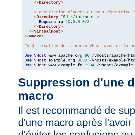
</
Directory
>
# restriction d'accès au sous-répertoire 
<
Directory
"$dir/intranet"
>
Require
 ip 
10.0
.
0.0
/
8
</
Directory
>
</
VirtualHost
>
</
Macro
>
## Utilisation de la macro VHost avec différe
Use
VHost
 www
.
apache
.
org 
80
/
vhosts
/
apache
/
Use
VHost
 example
.
org 
8080
/
vhosts
/
example
/
Use
VHost
 www
.
example
.
fr 
1234
/
vhosts
/
example
Suppression d'une dé
macro
Il est recommandé de supp
d'une macro après l'avoir 
d'éviter les confusions au 