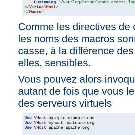
CustomLog
"/var/log/httpd/$name.access_lo
</
VirtualHost
>
</
Macro
>
Comme les directives de c
les noms des macros sont 
casse, à la différence des
elles, sensibles.
Vous pouvez alors invoqu
autant de fois que vous l
des serveurs virtuels
Use
VHost
 example example
.
Use
VHost
 myhost hostname
.
Use
VHost
 apache apache
.
org
