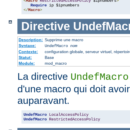
<
Macro
RestrictedAccessPolicy
 $ipnumbers
>
Require
</
Macro
>
Directive
UndefMac
Description:
Supprime une macro
Syntaxe:
UndefMacro
nom
Contexte:
configuration globale, serveur virtuel, répertoir
Statut:
Base
Module:
mod_macro
La directive
UndefMacro
d'une macro qui doit avoir
auparavant.
UndefMacro
LocalAccessPolicy
UndefMacro
RestrictedAccessPolicy