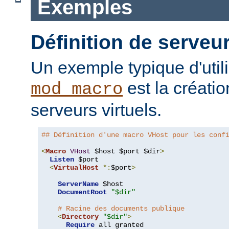
Exemples
Définition de serveur
Un exemple typique d'util
est la créati
mod_macro
serveurs virtuels.
## Définition d'une macro VHost pour les conf
<
Macro
VHost
 $host $port $dir
>
Listen
 $port

<
VirtualHost
*:
$port
>
ServerName
 $host

DocumentRoot
"$dir"
# Racine des documents publique
<
Directory
"$dir"
>
Require
 all granted
