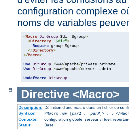
configuration complexe où
noms de variables peuvent
<
Macro
DirGroup
 $dir $group
>
<
Directory
"$dir"
>
Require
 group $group

</
Directory
>
</
Macro
>
Use
DirGroup
/
www
/
apache
/
Use
DirGroup
/
www
/
apache
/
server  admin

UndefMacro
DirGroup
Directive
<Macro>
Description:
Définition d'une macro dans un fichier de conf
Syntaxe:
<Macro
nom
[
par1
..
parN
]> ... </Mac
Contexte:
configuration globale, serveur virtuel, répertoir
Statut:
Base