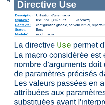
Directive
Use
Description:
Utilisation d'une macro
Syntaxe:
Use
nom
[
valeur1
...
valeurN
]
Contexte:
configuration globale, serveur virtuel, répertoir
Statut:
Base
Module:
mod_macro
La directive
permet d'
Use
La macro considérée est
nombre d'arguments doit 
de paramètres précisés da
Les valeurs passées en a
attribuées aux paramètre
substituées avant l'interpr