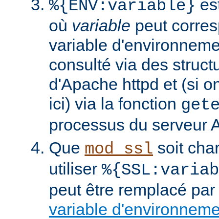
est
%{ENV:variable}
où
variable
peut corres
variable d'environneme
consulté via des struct
d'Apache httpd et (si o
ici) via la fonction
get
processus du serveur 
Que
soit cha
mod_ssl
utiliser
%{SSL:variab
peut être remplacé par
variable d'environnem