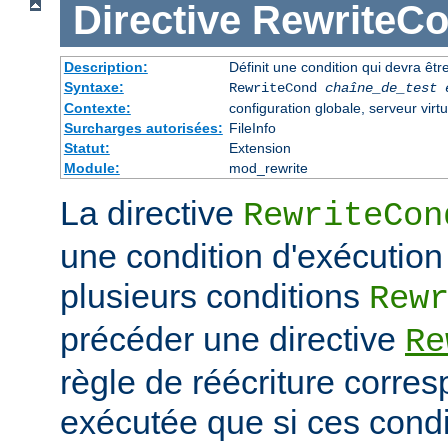
Directive
RewriteC
Description:
Définit une condition qui devra être
Syntaxe:
RewriteCond
chaîne_de_test
Contexte:
configuration globale, serveur virtu
Surcharges autorisées:
FileInfo
Statut:
Extension
Module:
mod_rewrite
La directive
RewriteCon
une condition d'exécution
plusieurs conditions
Rew
précéder une directive
Re
règle de réécriture corres
exécutée que si ces condi