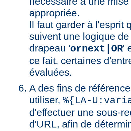
nécessaire à une mise
appropriée.
Il faut garder à l'esprit
suivent une logique de c
drapeau '
' 
ornext|OR
ce fait, certaines d'ent
évaluées.
A des fins de référence
utiliser,
%{LA-U:vari
d'effectuer une sous-r
d'URL, afin de détermin