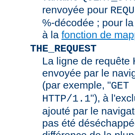
renvoyée pour
REQU
%-décodée ; pour la
à la
fonction de ma
THE_REQUEST
La ligne de requêt
envoyée par le navi
(par exemple, "
GET 
"), à l'ex
HTTP/1.1
ajouté par le navigat
pas été déséchappée
différence de la plup