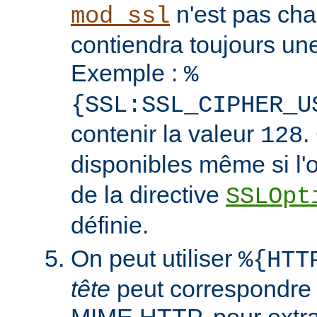
n'est pas cha
mod_ssl
contiendra toujours un
Exemple :
%
{SSL:SSL_CIPHER_U
contenir la valeur
.
128
disponibles même si l'
de la directive
SSLOpt
définie.
On peut utiliser
%{HTT
tête
peut correspondre 
MIME HTTP, pour extrai