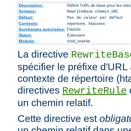
Description:
Définit l'URL de base pour les rééc
Syntaxe:
RewriteBase
chemin_URL
Défaut:
Pas de valeur par défaut
Contexte:
répertoire, .htaccess
Surcharges autorisées:
FileInfo
Statut:
Extension
Module:
mod_rewrite
La directive
RewriteBas
spécifier le préfixe d'URL 
contexte de répertoire (ht
directives
RewriteRule
un chemin relatif.
Cette directive est
obligat
un chemin relatif dans une