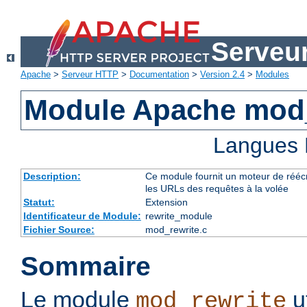
Serveu
Apache
>
Serveur HTTP
>
Documentation
>
Version 2.4
>
Modules
Module Apache mod_
Langues 
Description:
Ce module fournit un moteur de réécr
les URLs des requêtes à la volée
Statut:
Extension
Identificateur de Module:
rewrite_module
Fichier Source:
mod_rewrite.c
Sommaire
Le module
u
mod_rewrite