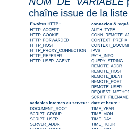
NOM_DE_VARIABLE
p
chaîne issue de la liste
En-têtes HTTP :
connexion & requê
HTTP_ACCEPT
AUTH_TYPE
HTTP_COOKIE
CONN_REMOTE_A
HTTP_FORWARDED
CONTEXT_PREFIX
HTTP_HOST
CONTEXT_DOCUM
HTTP_PROXY_CONNECTION
IPV6
HTTP_REFERER
PATH_INFO
HTTP_USER_AGENT
QUERY_STRING
REMOTE_ADDR
REMOTE_HOST
REMOTE_IDENT
REMOTE_PORT
REMOTE_USER
REQUEST_METHO
SCRIPT_FILENAME
variables internes au serveur :
date et heure :
DOCUMENT_ROOT
TIME_YEAR
SCRIPT_GROUP
TIME_MON
SCRIPT_USER
TIME_DAY
SERVER_ADDR
TIME_HOUR