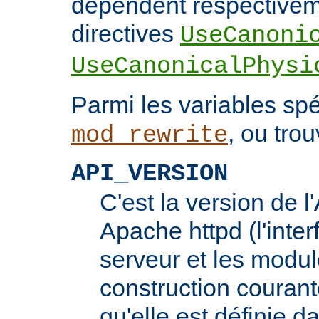
dépendent respectivem
directives
UseCanoni
UseCanonicalPhysi
Parmi les variables spé
, ou trou
mod_rewrite
API_VERSION
C'est la version de 
Apache httpd (l'inter
serveur et les modul
construction courante
qu'elle est définie d