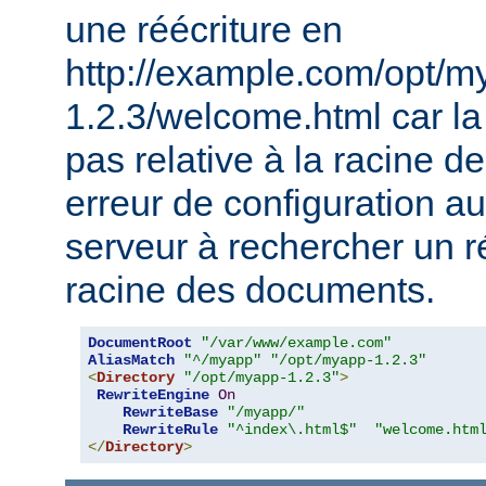
une réécriture en
http://example.com/opt/m
1.2.3/welcome.html car la 
pas relative à la racine 
erreur de configuration au
serveur à rechercher un ré
racine des documents.
DocumentRoot
"/var/www/example.com"
AliasMatch
"^/myapp"
"/opt/myapp-1.2.3"
<
Directory
"/opt/myapp-1.2.3"
>
RewriteEngine
On
RewriteBase
"/myapp/"
RewriteRule
"^index\.html$"
"welcome.htm
</
Directory
>