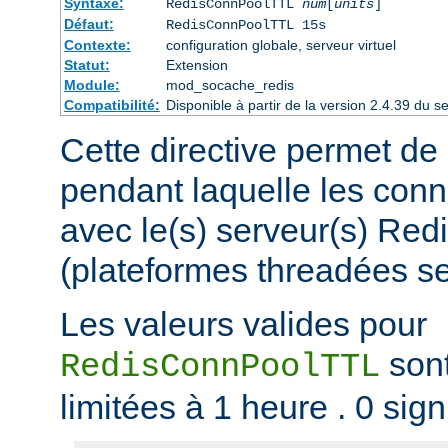
Syntaxe:
RedisConnPoolTTL
num
[
units
]
Défaut:
RedisConnPoolTTL 15s
Contexte:
configuration globale, serveur virtuel
Statut:
Extension
Module:
mod_socache_redis
Compatibilité:
Disponible à partir de la version 2.4.39 du
Cette directive permet de 
pendant laquelle les conn
avec le(s) serveur(s) Red
(plateformes threadées s
Les valeurs valides pour
sont
RedisConnPoolTTL
limitées à 1 heure . 0 sign