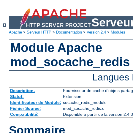
Serveu
Apache
>
Serveur HTTP
>
Documentation
>
Version 2.4
>
Modules
Module Apache
mod_socache_redis
Langues 
Description:
Fournisseur de cache d'objets partag
Statut:
Extension
Identificateur de Module:
socache_redis_module
Fichier Source:
mod_socache_redis.c
Compatibilité:
Disponible à partir de la version 2.
Sommaire