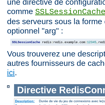
une directive de configurat
comme
SSLSessionCach
des serveurs sous la forme
optionnel "arg" :
SSLSessionCache
 redis
:
redis
.
example
.
com
:
12345
,
red
Vous trouverez une descript
autres fournisseurs de cach
ici
.
Directive
RedisCon
Description:
Durée de vie du jeu de connexions avec le(s