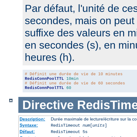
Par défaut, l'unité de ce
secondes, mais on peut s
suffixe des valeurs en m
en secondes (s), en min
heures (h).
# Définit une durée de vie de 10 minutes
RedisConnPoolTTL
10min
# Définit une durée de vie de 60 secondes
RedisConnPoolTTL
60
Directive
RedisTime
Description:
Durée maximale de lecture/écriture sur la co
Syntaxe:
RedisTimeout
num
[
units
]
Défaut:
RedisTimeout 5s