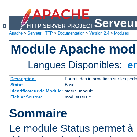
Serveu
Apache
>
Serveur HTTP
>
Documentation
>
Version 2.4
>
Modules
Module Apache mod
Langues Disponibles:
e
Description:
Fournit des informations sur les perfo
Statut:
Base
Identificateur de Module:
status_module
Fichier Source:
mod_status.c
Sommaire
Le module Status permet à 