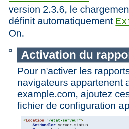
version 2.3.6, le chargeme
définit automatiquement
Ex
On.
Activation du rappor
Pour n'activer les rapport
navigateurs appartenent
example.com, ajoutez ces 
fichier de configuration
a
<
Location
"/etat-serveur"
>
SetHandler
 server-status
