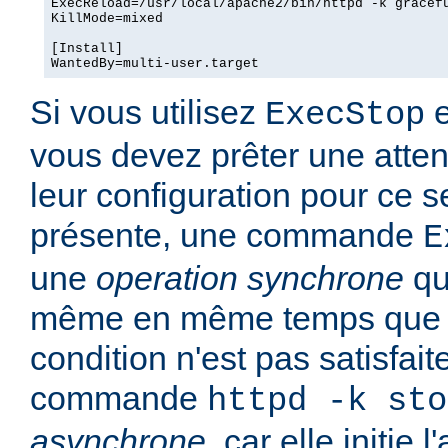
ExecReload=/usr/local/apache2/bin/httpd -k gracefu
KillMode=mixed

[Install]

WantedBy=multi-user.target
Si vous utilisez
e
ExecStop
vous devez prêter une attent
leur configuration pour ce se
présente, une commande
E
une
operation synchrone
qu
même en même temps que l
condition n'est pas satisfait
commande
httpd -k sto
asynchrone
, car elle initie 