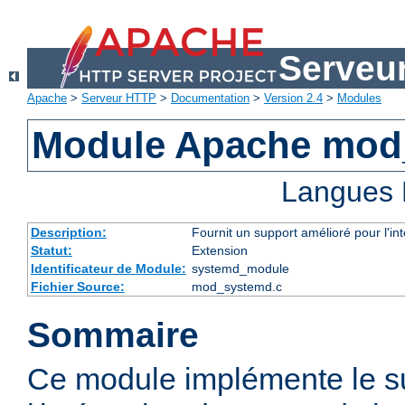
Serveu
Apache
>
Serveur HTTP
>
Documentation
>
Version 2.4
>
Modules
Module Apache mod
Langues 
Description:
Fournit un support amélioré pour l'in
Statut:
Extension
Identificateur de Module:
systemd_module
Fichier Source:
mod_systemd.c
Sommaire
Ce module implémente le s