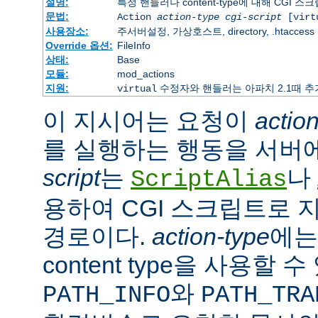
설명:
특정 핸들러나 content-type에 대해 CGI 
문법:
Action
action-type
cgi-script
[virt
사용장소:
주서버설정, 가상호스트, directory, .htaccess
Override 옵션:
FileInfo
상태:
Base
모듈:
mod_actions
지원:
수정자와 핸들러는 아파치 2.1때 
virtual
이 지시어는 요청이
actio
를 실행하는 행동을 서버
script
는
나
ScriptAlias
용하여 CGI 스크립트로 
경로이다.
action-type
에
content type을 사용할 
와
PATH_INFO
PATH_TRA