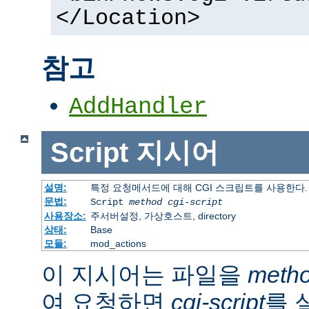
</Location>
참고
AddHandler
Script
지시어
설명:
특정 요청메서드에 대해 CGI 스크립트를 사용한다.
문법:
Script
method
cgi-script
사용장소:
주서버설정, 가상호스트, directory
상태:
Base
모듈:
mod_actions
이 지시어는 파일을
meth
여 요청하면
cgi-script
를 