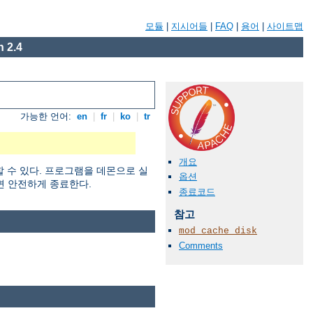
모듈
|
지시어들
|
FAQ
|
용어
|
사이트맵
 2.4
가능한 언어:
en
|
fr
|
ko
|
tr
개요
할 수 있다. 프로그램을 데몬으로 실
옵션
면 안전하게 종료한다.
종료코드
참고
mod_cache_disk
Comments