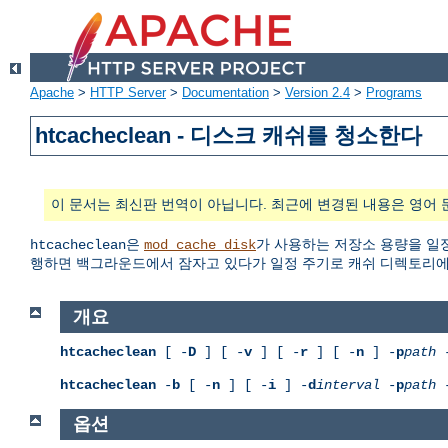
Apache
>
HTTP Server
>
Documentation
>
Version 2.4
>
Programs
htcacheclean - 디스크 캐쉬를 청소한다
이 문서는 최신판 번역이 아닙니다. 최근에 변경된 내용은 영어 
은
가 사용하는 저장소 용량을 일정
htcacheclean
mod_cache_disk
행하면 백그라운드에서 잠자고 있다가 일정 주기로 캐쉬 디렉토리에서
개요
htcacheclean
[ -
D
] [ -
v
] [ -
r
] [ -
n
] -
p
path
htcacheclean
-
b
[ -
n
] [ -
i
] -
d
interval
-
p
path
옵션