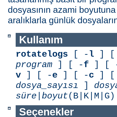
dosyasının azami boyutuna 
aralıklarla günlük dosyaları
Kullanım
rotatelogs
[ -
l
] [
program
] [ -
f
] [ 
v
] [ -
e
] [ -
c
] [
dosya_sayısı
]
dosy
süre
|
boyut
(B|K|M|G
Seçenekler