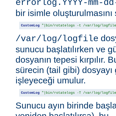
errorlog.YYYY-mm-dd
bir isimle oluşturulmasını 
CustomLog
"|bin/rotatelogs -t /var/log/logfil
dosy
/var/log/logfile
sunucu başlatılırken ve g
dosyanın tepesi kırpılır. 
sürecin (tail gibi) dosyay
işleyeceği umulur.
CustomLog
"|bin/rotatelogs -T /var/log/logfil
Sunucu ayın birinde başlat
yeniden başlatılırsa), bu,