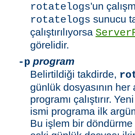
'un çalışm
rotatelogs
sunucu t
rotatelogs
çalıştırılıyorsa
Server
görelidir.
program
-p
Belirtildiği takdirde,
ro
günlük dosyasının her aç
programı çalıştırır. Yen
ismi programa ilk argüm
Bu işlem bir döndürme 