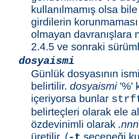
kullanılmamış olsa bil
girdilerin korunmaması 
olmayan davranışlara n
2.4.5 ve sonraki sürümle
dosyaismi
Günlük dosyasının ismi 
belirtilir.
dosyaismi
'%' 
içeriyorsa bunlar
strf
belirteçleri olarak ele al
özdevinimli olarak
.nn
üretilir. (
seçeneği ku
-t