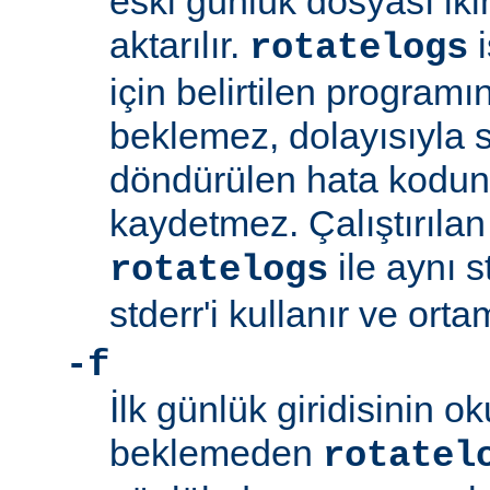
eski günlük dosyası ik
aktarılır.
i
rotatelogs
için belirtilen program
beklemez, dolayısıyla
döndürülen hata kodu
kaydetmez. Çalıştırıla
ile aynı s
rotatelogs
stderr'i kullanır ve orta
-f
İlk günlük giridisinin 
beklemeden
rotatel