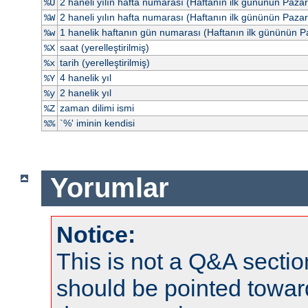
2 haneli yılın hafta numarası (Haftanın ilk gününün Paza
%U
2 haneli yılın hafta numarası (Haftanın ilk gününün Pazar
%W
1 hanelik haftanın gün numarası (Haftanın ilk gününün P
%w
saat (yerelleştirilmiş)
%X
tarih (yerelleştirilmiş)
%x
4 hanelik yıl
%Y
2 hanelik yıl
%y
zaman dilimi ismi
%Z
`%' iminin kendisi
%%
Yorumlar
Notice:
This is not a Q&A sect
should be pointed towar