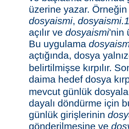
üzerine yazar. Örneğin -
dosyaismi
,
dosyaismi.
açılır ve
dosyaismi
'nin 
Bu uygulama
dosyaism
açtığında, dosya yalnı
belirtilmişse kırpılır. S
daima hedef dosya kırp
mevcut günlük dosyala
dayalı döndürme için b
günlük girişlerinin
dosy
gönderilmesine ve
dos