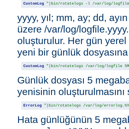
CustomLog
"|bin/rotatelogs -l /var/log/logfil
yyyy, yıl; mm, ay; dd, ayı
üzere /var/log/logfile.yy
oluşturulur. Her gün yere
yeni bir günlük dosyasına 
CustomLog
"|bin/rotatelogs /var/log/logfile 5
Günlük dosyası 5 megabay
yenisinin oluşturulmasını 
ErrorLog
"|bin/rotatelogs /var/log/errorlog.%
Hata günlüğünün 5 megab