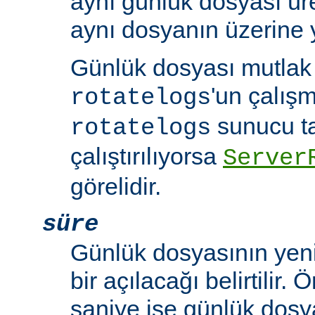
aynı günlük dosyası üre
aynı dosyanın üzerine y
Günlük dosyası mutlak b
'un çalışm
rotatelogs
sunucu t
rotatelogs
çalıştırılıyorsa
Server
görelidir.
süre
Günlük dosyasının yeni
bir açılacağı belirtilir.
saniye ise günlük dosy