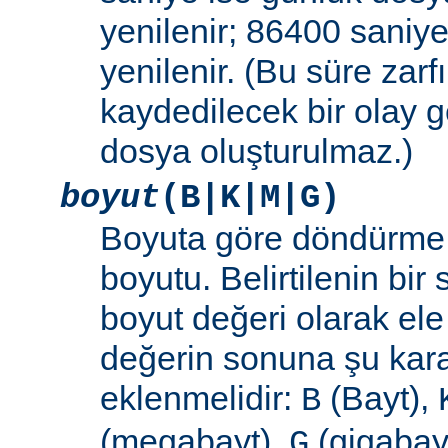
yenilenir; 86400 saniye
yenilenir. (Bu süre zar
kaydedilecek bir olay
dosya oluşturulmaz.)
boyut
(B|K|M|G)
Boyuta göre döndürme 
boyutu. Belirtilenin bir 
boyut değeri olarak ele
değerin sonuna şu kara
eklenmelidir:
(Bayt),
B
(megabayt),
(gigabayt
G