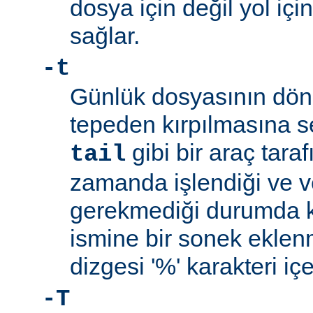
dosya için değil yol içi
sağlar.
-t
Günlük dosyasının dön
tepeden kırpılmasına s
gibi bir araç tara
tail
zamanda işlendiği ve v
gerekmediği durumda ku
ismine bir sonek ekle
dizgesi '%' karakteri iç
-T