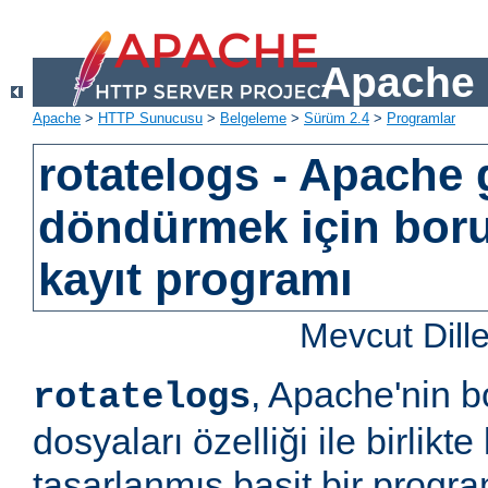
Apache 
Apache
>
HTTP Sunucusu
>
Belgeleme
>
Sürüm 2.4
>
Programlar
rotatelogs - Apache 
döndürmek için bor
kayıt programı
Mevcut Dill
, Apache'nin b
rotatelogs
dosyaları özelliği ile birlikt
tasarlanmış basit bir progr