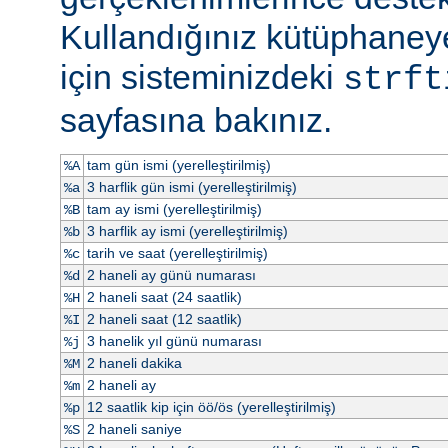
Kullandığınız kütüphaneye
için sisteminizdeki
strft
sayfasına bakınız.
tam gün ismi (yerelleştirilmiş)
%A
3 harflik gün ismi (yerelleştirilmiş)
%a
tam ay ismi (yerelleştirilmiş)
%B
3 harflik ay ismi (yerelleştirilmiş)
%b
tarih ve saat (yerelleştirilmiş)
%c
2 haneli ay günü numarası
%d
2 haneli saat (24 saatlik)
%H
2 haneli saat (12 saatlik)
%I
3 hanelik yıl günü numarası
%j
2 haneli dakika
%M
2 haneli ay
%m
12 saatlik kip için öö/ös (yerelleştirilmiş)
%p
2 haneli saniye
%S