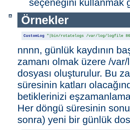
seçeneğini kullanmak g
Örnekler
CustomLog
"|bin/rotatelogs /var/log/logfile 8
nnnn, günlük kaydının baş
zamanı olmak üzere /var/l
dosyası oluşturulur. Bu 
süresinin katları olacağı
betiklerinizi eşzamanlamak
Her döngü süresinin sonu
sonra) yeni bir günlük dosy