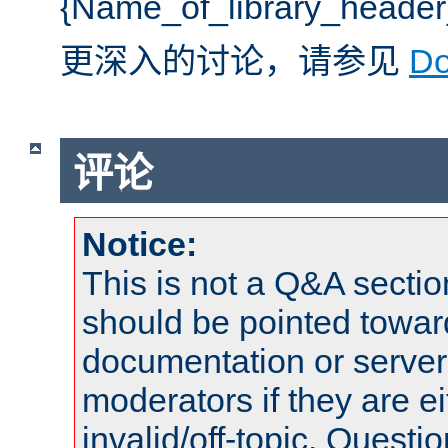
{Name_of_library_he
更深入的讨论，请参见
D
评论
Notice:
This is not a Q&A sect
should be pointed towar
documentation or serve
moderators if they are 
invalid/off-topic. Quest