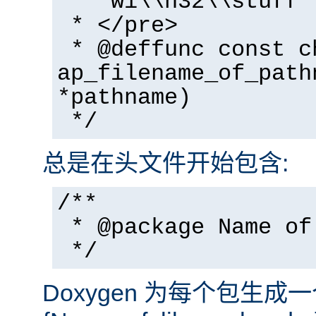
* "wi\\n32\\stuff"
* </pre>
* @deffunc const c
ap_filename_of_path
*pathname)
*/
总是在头文件开始包含:
/**
* @package Name of
*/
Doxygen 为每个包生成