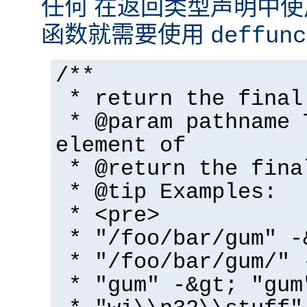
任何 在返回类型声明中
函数就需要使用
deffunc
/**
* return the final
* @param pathname 
element of
* @return the fina
* @tip Examples:
* <pre>
* "/foo/bar/gum" -
* "/foo/bar/gum/" 
* "gum" -&gt; "gum