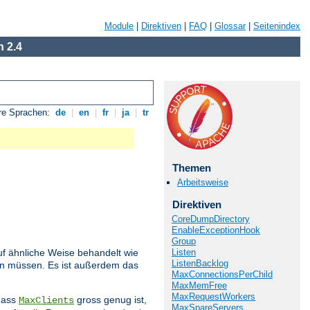
Module
|
Direktiven
|
FAQ
|
Glossar
|
Seitenindex
 2.4
re Sprachen:
de
|
en
|
fr
|
ja
|
tr
Themen
Arbeitsweise
Direktiven
CoreDumpDirectory
EnableExceptionHook
Group
Listen
f ähnliche Weise behandelt wie
ListenBacklog
den müssen. Es ist außerdem das
MaxConnectionsPerChild
MaxMemFree
MaxRequestWorkers
 dass
gross genug ist,
MaxClients
MaxSpareServers