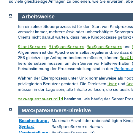
so viele gleichzeitige Anfragen zu bedienen, wie Sie erwarten, ab
Arbeitsweise
Ein einzelner Steuerprozess ist für den Start von Kindprozes
versucht immer, mehrere
freie
oder unbeschäftigte Serverpro
Clients nicht darauf warten, dass neue Kindprozesse geforkt
,
,
und
StartServers
MinSpareServers
MaxSpareServers
Allgemeinen ist der Apache sehr selbstregulierend, so dass d
256 gleichzeitige Anfragen bedienen müssen, können
MaxCl
heruntersetzen müssen, um den Server vor Flatterverhalten (A
Feinabstimmung der Prozesserstellung sind in den
Performa
Währen der Elternprozess unter Unix normalerweise als
roo
privilegierten Benutzer gestartet. Die Direktiven
und
User
Gr
müssen in der Lage sein, alle Inhalte zu lesen, die sie ausli
bestimmt, wie häufig der Server Proz
MaxRequestsPerChild
MaxSpareServers
-
Direktive
Beschreibung:
Maximale Anzahl der unbeschäftigten Kind
Syntax:
MaxSpareServers
Anzahl
Voreinstellung: