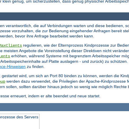
er klein genug, um sicherzustellen, dass genug physischer Arbeitsspeich
sen verantwortlich, die auf Verbindungen warten und diese bedienen, so
zesse vorzuhalten, die zur Bedienung eingehender Anfragen bereit st
 werden, bevor ihre Anfrage bearbeitet werden kann.
regulieren, wie der Elternprozess Kindprozesse zur Bedien
MaxClients
ie meisten Angebote die Voreinstellung dieser Direktiven nicht veränd
erhöhen, während Systeme mit begrenztem Arbeitsspeicher mög
ients
rbeitsspeicherinhalte auf Platte auslagern - und zurück) zu schützen.
nce-Hinweisen
zu finden.
gestartet wird, um sich an Port 80 binden zu können, werden die Kin
t
werden dazu verwendet, die Privilegien der Apache-Kindprozesse f
oup
efern sollen, sollten darüber hinaus jedoch so wenig wie möglich Rechte 
esse erneuert, indem er alte beendet und neue startet.
prozesse des Servers