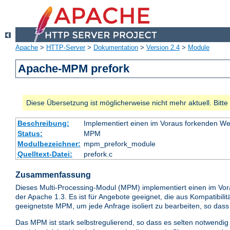
Apache
>
HTTP-Server
>
Dokumentation
>
Version 2.4
>
Module
Apache-MPM prefork
Diese Übersetzung ist möglicherweise nicht mehr aktuell. Bitt
Beschreibung:
Implementiert einen im Voraus forkenden W
Status:
MPM
Modulbezeichner:
mpm_prefork_module
Quelltext-Datei:
prefork.c
Zusammenfassung
Dieses Multi-Processing-Modul (MPM) implementiert einen im Vo
der Apache 1.3. Es ist für Angebote geeignet, die aus Kompatibi
geeignetste MPM, um jede Anfrage isoliert zu bearbeiten, so das
Das MPM ist stark selbstregulierend, so dass es selten notwendig i