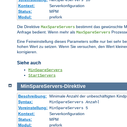
MaxSpareServers 10
Kontext:
Serverkonfiguration
Status:
MPM
Modul:
prefork
Die Direktive
bestimmt das gewünschte 
MaxSpareServers
Anfrage bedient. Wenn mehr als
Prozesse
MaxSpareServers
Eine Feineinstellung dieses Parameters sollte nur bei sehr 
hohen Wert zu setzen. Wenn Sie versuchen, den Wert kleiner
korrigieren.
Siehe auch
MinSpareServers
StartServers
MinSpareServers
-
Direktive
Beschreibung:
Minimale Anzahl der unbeschäftigten Kind
Syntax:
MinSpareServers
Anzahl
Voreinstellung:
MinSpareServers 5
Kontext:
Serverkonfiguration
Status:
MPM
Modul:
prefork