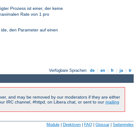
ter Prozess ist einer, der keine
 maximalen Rate von 1 pro
e ide, den Parameter auf einen
Verfügbare Sprachen:
de
|
en
|
fr
|
ja
|
tr
ver, and may be removed by our moderators if they are either
r IRC channel, #httpd, on Libera.chat, or sent to our
mailing
Module
|
Direktiven
|
FAQ
|
Glossar
|
Seitenindex