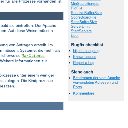
er für alle Prozesse vorhanden ist.
MinSpareServers
PidFile
ReceiveBufferSize
ScoreBoardFile
SendBufferSize
bald sie eintreffen. Der Apache
ServerLimit
ehen. Auf diese Weise müssen
StartServers
User
Bugfix checklist
ung von Anfragen erstellt. Im
ern müssen. Systeme, die mehr als
httpd changelog
licherweise
MaxClients
Known issues
 Weitere Informationen zur
Report a bug
Siehe auch
dprozesse unter einem weniger
Bestimmen der vom Apache
estzulegen. Die Kindprozesse
verwendeten Adressen und
besitzen.
Ports
Kommentare