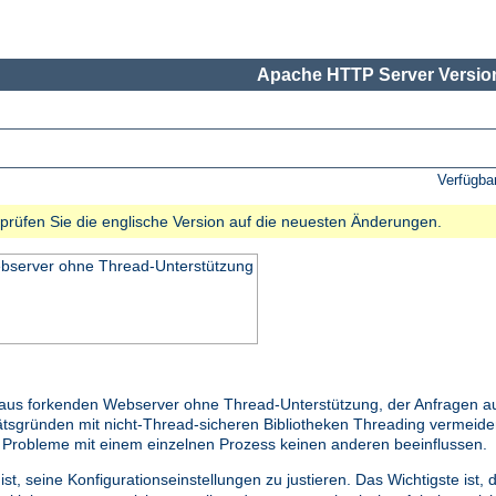
Apache HTTP Server Version
Verfügba
e prüfen Sie die englische Version auf die neuesten Änderungen.
ebserver ohne Thread-Unterstützung
raus forkenden Webserver ohne Thread-Unterstützung, der Anfragen au
litätsgründen mit nicht-Thread-sicheren Bibliotheken Threading vermei
s Probleme mit einem einzelnen Prozess keinen anderen beeinflussen.
st, seine Konfigurationseinstellungen zu justieren. Das Wichtigste ist,