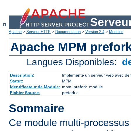
Serveu
Apache
>
Serveur HTTP
>
Documentation
>
Version 2.4
>
Modules
Apache MPM prefor
Langues Disponibles:
d
Description:
Implémente un serveur web avec dém
Statut:
MPM
Identificateur de Module:
mpm_prefork_module
Fichier Source:
prefork.c
Sommaire
Ce module multi-processu