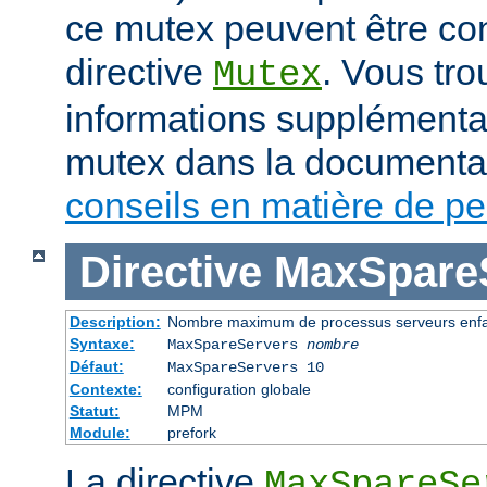
ce mutex peuvent être con
directive
. Vous tr
Mutex
informations supplémenta
mutex dans la documenta
conseils en matière de p
Directive
MaxSpare
Description:
Nombre maximum de processus serveurs enfan
Syntaxe:
MaxSpareServers
nombre
Défaut:
MaxSpareServers 10
Contexte:
configuration globale
Statut:
MPM
Module:
prefork
La directive
MaxSpareSe