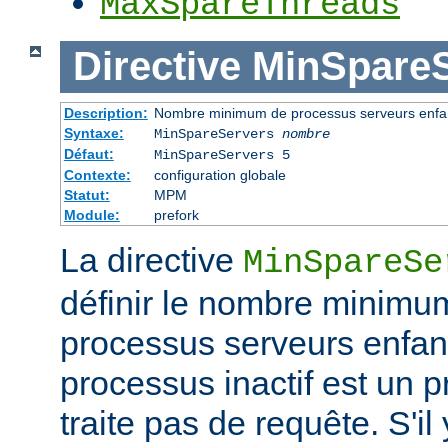
MaxSpareThreads
Directive
MinSpareS
Description:
Nombre minimum de processus serveurs enfant
Syntaxe:
MinSpareServers
nombre
Défaut:
MinSpareServers 5
Contexte:
configuration globale
Statut:
MPM
Module:
prefork
La directive
MinSpareSe
définir le nombre minimu
processus serveurs enfa
processus inactif est un 
traite pas de requête. S'il