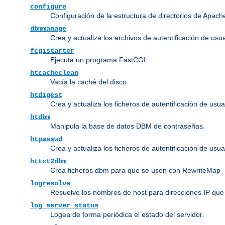
configure
Configuración de la estructura de directorios de Apach
dbmmanage
Crea y actualiza los archivos de autentificación de us
fcgistarter
Ejecuta un programa FastCGI.
htcacheclean
Vacía la caché del disco.
htdigest
Crea y actualiza los ficheros de autentificación de usua
htdbm
Manipula la base de datos DBM de contraseñas.
htpasswd
Crea y actualiza los ficheros de autentificación de usua
httxt2dbm
Crea ficheros dbm para que se usen con RewriteMap
logresolve
Resuelve los nombres de host para direcciones IP que 
log_server_status
Logea de forma periódica el estado del servidor.