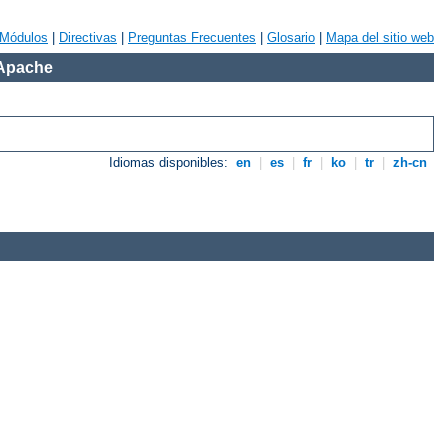
Módulos
|
Directivas
|
Preguntas Frecuentes
|
Glosario
|
Mapa del sitio web
 Apache
Idiomas disponibles:
en
|
es
|
fr
|
ko
|
tr
|
zh-cn