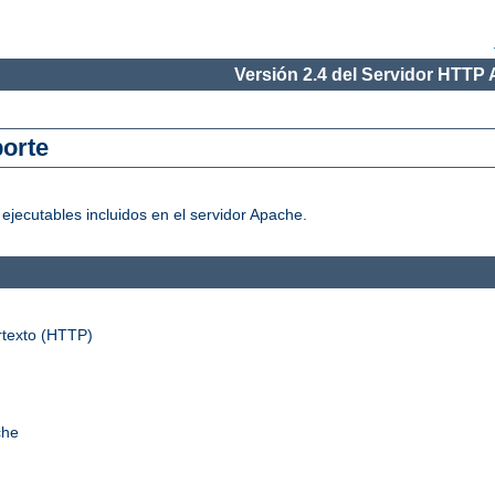
Versión 2.4 del Servidor HTTP
orte
jecutables incluidos en el servidor Apache.
rtexto (HTTP)
che