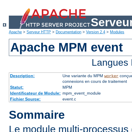
Serveu
Apache
>
Serveur HTTP
>
Documentation
>
Version 2.4
>
Modules
Apache MPM event
Langues 
Description:
Une variante du MPM
conçue
worker
connexions en cours de traitement
Statut:
MPM
Identificateur de Module:
mpm_event_module
Fichier Source:
event.c
Sommaire
Le module multi-processu