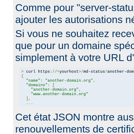
Comme pour "server-statu
ajouter les autorisations 
Si vous ne souhaitez recev
que pour un domaine spéci
simplement à votre URL d'é
>
 curl https
://<
yourhost
>/
md-status
/
another-dom
{
"name"
:
"another-domain.org"
,
"domains"
:
[
"another-domain.org"
,
"www.another-domain.org"
],
...
Cet état JSON montre auss
renouvellements de certific