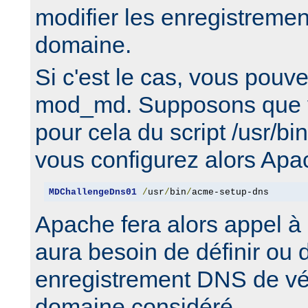
modifier les enregistreme
domaine.
Si c'est le cas, vous pouv
mod_md. Supposons que v
pour cela du script /usr/b
vous configurez alors Apa
MDChallengeDns01
/
usr
/
bin
/
acme-setup-dns
Apache fera alors appel à c
aura besoin de définir ou 
enregistrement DNS de véri
domaine considéré.