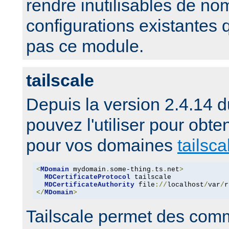
rendre inutilisables de n
configurations existantes 
pas ce module.
tailscale
Depuis la version 2.4.14 
pouvez l'utiliser pour obten
pour vos domaines
tailsca
<
MDomain
 mydomain
.
some-thing
.
ts
.
net
>
MDCertificateProtocol
 tailscale

MDCertificateAuthority
 file
://
localhost
/
var
/
r
</
MDomain
>
Tailscale permet des com