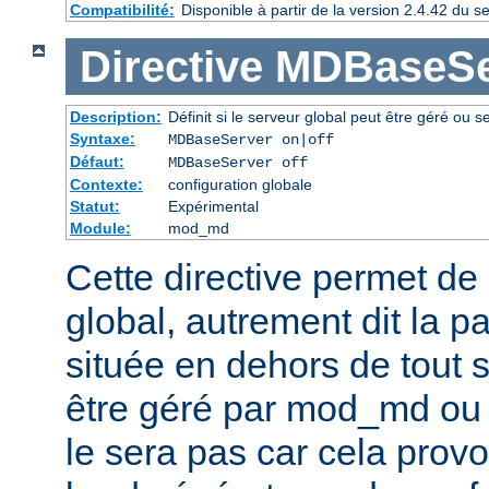
Compatibilité:
Disponible à partir de la version 2.4.42 du
Directive
MDBaseSe
Description:
Définit si le serveur global peut être géré ou s
Syntaxe:
MDBaseServer on|off
Défaut:
MDBaseServer off
Contexte:
configuration globale
Statut:
Expérimental
Module:
mod_md
Cette directive permet de d
global, autrement dit la p
située en dehors de tout se
être géré par mod_md ou n
le sera pas car cela provo