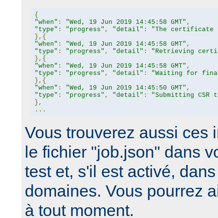
{
"when"
:
"Wed, 19 Jun 2019 14:45:58 GMT"
,
"type"
:
"progress"
,
"detail"
:
"The certificate 
},{
"when"
:
"Wed, 19 Jun 2019 14:45:58 GMT"
,
"type"
:
"progress"
,
"detail"
:
"Retrieving certi
},{
"when"
:
"Wed, 19 Jun 2019 14:45:58 GMT"
,
"type"
:
"progress"
,
"detail"
:
"Waiting for fina
},{
"when"
:
"Wed, 19 Jun 2019 14:45:50 GMT"
,
"type"
:
"progress"
,
"detail"
:
"Submitting CSR t
},
...
Vous trouverez aussi ces 
le fichier "job.json" dans v
test et, s'il est activé, dan
domaines. Vous pourrez ai
à tout moment.