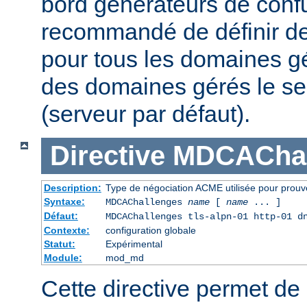
bord générateurs de confu
recommandé de définir des
pour tous les domaines gé
des domaines gérés le se
(serveur par défaut).
Directive
MDCAChal
Description:
Type de négociation ACME utilisée pour prouv
Syntaxe:
MDCAChallenges
name
[
name
... ]
Défaut:
MDCAChallenges tls-alpn-01 http-01 d
Contexte:
configuration globale
Statut:
Expérimental
Module:
mod_md
Cette directive permet de 