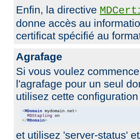
Enfin, la directive
MDCert
donne accès au informati
certificat spécifié au form
Agrafage
Si vous voulez commencer
l'agrafage pour un seul d
utilisez cette configuration 
<
MDomain
 mydomain
.
net
>
MDStapling
</
MDomain
>
et utilisez 'server-status' e