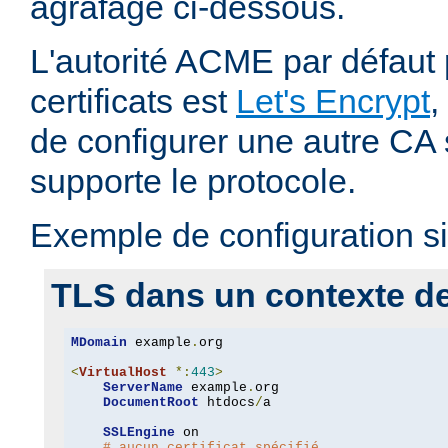
agrafage ci-dessous.
L'autorité ACME par défaut 
certificats est
Let's Encrypt
,
de configurer une autre CA s
supporte le protocole.
Exemple de configuration si
TLS dans un contexte de 
MDomain
 example
.
org

<
VirtualHost
*:
443
>
ServerName
 example
.
org

DocumentRoot
 htdocs
/
a

SSLEngine
 on

# aucun certificat spécifié