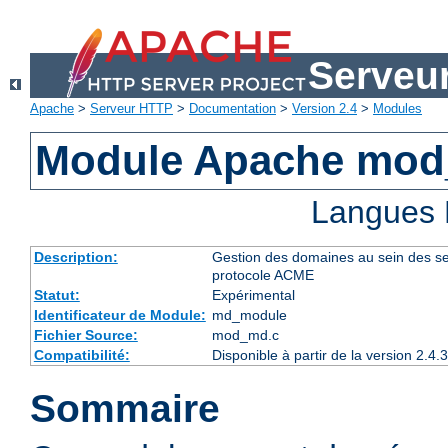
Serveu
Apache
>
Serveur HTTP
>
Documentation
>
Version 2.4
>
Modules
Module Apache mo
Langues 
Description:
Gestion des domaines au sein des serve
protocole ACME
Statut:
Expérimental
Identificateur de Module:
md_module
Fichier Source:
mod_md.c
Compatibilité:
Disponible à partir de la version 2.
Sommaire