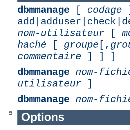
dbmmanage
[
codage
add|adduser|check|d
nom-utilisateur
[
m
haché
[
groupe
[,
gro
commentaire
] ] ]
dbmmanage
nom-fichi
utilisateur
]
dbmmanage
nom-fichi
Options