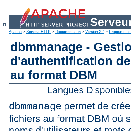
Serveu
Apache
>
Serveur HTTP
>
Documentation
>
Version 2.4
>
Programmes
dbmmanage - Gestion
d'authentification de
au format DBM
Langues Disponible
permet de créer
dbmmanage
fichiers au format DBM où s
noms d'utilisateurs et mots 