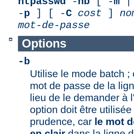
htpasswd
-
nb
[ -
m
|
-
p
] [ -
C
cost
]
no
mot-de-passe
Options
-b
Utilise le mode batch ; c
mot de passe de la li
lieu de le demander à l
option doit être utilisé
prudence, car
le mot d
en clair
dans la ligne