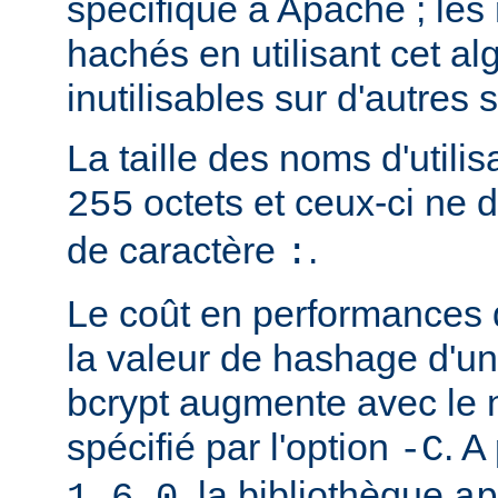
spécifique à Apache ; les
hachés en utilisant cet al
inutilisables sur d'autres
La taille des noms d'utilis
octets et ceux-ci ne 
255
de caractère
.
:
Le coût en performances 
la valeur de hashage d'u
bcrypt augmente avec le
spécifié par l'option
. A
-C
, la bibliothèque
1.6.0
ap