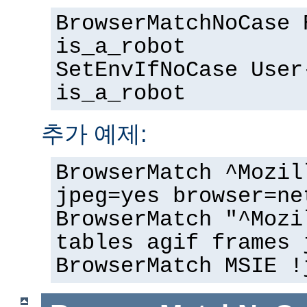
BrowserMatchNoCase 
is_a_robot
SetEnvIfNoCase User
is_a_robot
추가 예제:
BrowserMatch ^Mozil
jpeg=yes browser=ne
BrowserMatch "^Mozi
tables agif frames 
BrowserMatch MSIE !