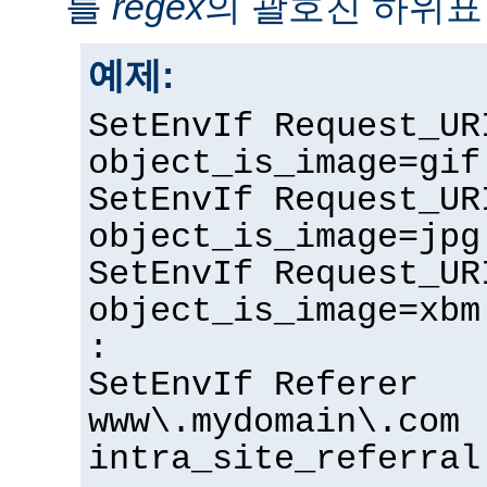
를
regex
의 괄호친 하위표
예제:
SetEnvIf Request_UR
object_is_image=gif
SetEnvIf Request_UR
object_is_image=jpg
SetEnvIf Request_UR
object_is_image=xbm
:
SetEnvIf Referer
www\.mydomain\.com
intra_site_referral