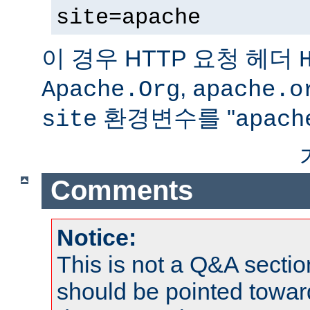
site=apache
이 경우 HTTP 요청 헤더
,
Apache.Org
apache.o
환경변수를 "
site
apach
Comments
Notice:
This is not a Q&A sect
should be pointed towar