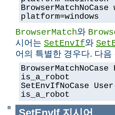
BrowserMatchNoCase 
platform=windows
와
BrowserMatch
Brows
시어는
와
SetEnvIf
Set
어의 특별한 경우다. 다음 
BrowserMatchNoCase 
is_a_robot
SetEnvIfNoCase User
is_a_robot
SetEnvIf
지시어