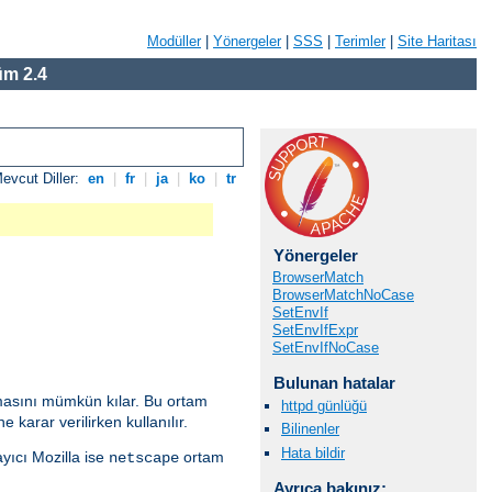
Modüller
|
Yönergeler
|
SSS
|
Terimler
|
Site Haritası
m 2.4
evcut Diller:
en
|
fr
|
ja
|
ko
|
tr
Yönergeler
BrowserMatch
BrowserMatchNoCase
SetEnvIf
SetEnvIfExpr
SetEnvIfNoCase
Bulunan hatalar
anmasını mümkün kılar. Bu ortam
httpd günlüğü
 karar verilirken kullanılır.
Bilinenler
Hata bildir
ayıcı Mozilla ise
ortam
netscape
Ayrıca bakınız: