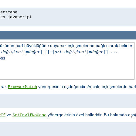
üzünün harf büyüklüğüne duyarsız eşleşmelerine bağlı olarak belirler.
-değişkeni
[=
değer
] [[!]
ort-değişkeni
[=
değer
]] ...
ess
arak
yönergesinin eşdeğeridir. Ancak, eşleşmelerde har
BrowserMatch
ve
yönergelerinin özel halleridir. Bu bakımda aşağıd
vIf
SetEnvIfNoCase