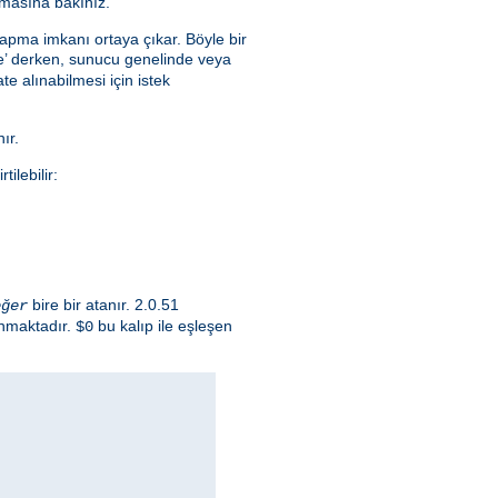
masına bakınız.
yapma imkanı ortaya çıkar. Böyle bir
lce’ derken, sunucu genelinde veya
e alınabilmesi için istek
ır.
ilebilir:
bire bir atanır. 2.0.51
eğer
ınmaktadır.
bu kalıp ile eşleşen
$0