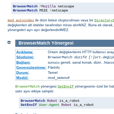
BrowserMatch
^
Mozilla
BrowserMatch
 MSIE 
!
netscape
ile dizin listesi oluşturulması veya bir
mod_autoindex
Directory
değişkenleri alt istekler tarafından miras alınMAZ. Buna ek olarak
yönergeleri ayrı ayrı değerlendirilMEZ.
BrowserMatch
Yönergesi
Açıklama:
Ortam değişkenlerini HTTP kullanıcı aray
Sözdizimi:
BrowserMatch
düzifd [!]ort-değiş
Bağlam:
sunucu geneli, sanal konak, dizin, .htacc
Geçersizleştirme:
FileInfo
Durum:
Temel
Modül:
mod_setenvif
yönergesi
yönergesinin özel bir ha
BrowserMatch
SetEnvIf
satır aynı etkiye sahiptir:
BrowserMatch
Robot
SetEnvIf
User-Agent
Robot
 is_a_robot