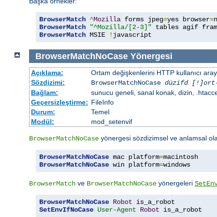
Başka örnekler:
BrowserMatch
^
Mozilla
 forms jpeg
=
yes browser
=
BrowserMatch
"^Mozilla/[2-3]"
BrowserMatch
 MSIE 
!
javascript
BrowserMatchNoCase
Yönergesi
Açıklama:
Ortam değişkenlerini HTTP kullanıcı aray
Sözdizimi:
BrowserMatchNoCase
düzifd [!]ort
Bağlam:
sunucu geneli, sanal konak, dizin, .htacc
Geçersizleştirme:
FileInfo
Durum:
Temel
Modül:
mod_setenvif
yönergesi sözdizimsel ve anlamsal ol
BrowserMatchNoCase
BrowserMatchNoCase
 mac platform
=
BrowserMatchNoCase
 win platform
=
windows
ve
yönergeleri
BrowserMatch
BrowserMatchNoCase
SetEn
BrowserMatchNoCase
Robot
SetEnvIfNoCase
User-Agent
Robot
 is_a_robot