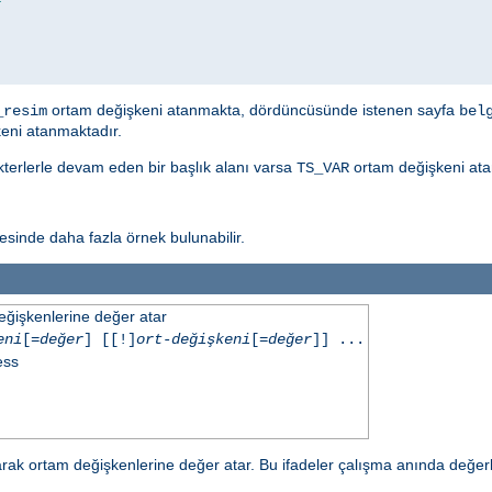
ortam değişkeni atanmakta, dördüncüsünde istenen sayfa
_resim
bel
eni atanmaktadır.
akterlerle devam eden bir başlık alanı varsa
ortam değişkeni ata
TS_VAR
sinde daha fazla örnek bulunabilir.
eğişkenlerine değer atar
eni
[=
değer
] [[!]
ort-değişkeni
[=
değer
]] ...
ess
ak ortam değişkenlerine değer atar. Bu ifadeler çalışma anında değerl