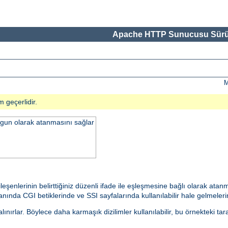
Apache HTTP Sunucusu Sürü
M
m geçerlidir.
uygun olarak atanmasını sağlar
ileşenlerinin belirttiğiniz düzenli ifade ile eşleşmesine bağlı olarak at
ında CGI betiklerinde ve SSI sayfalarında kullanılabilir hale gelmelerine
nırlar. Böylece daha karmaşık dizilimler kullanılabilir, bu örnekteki tar