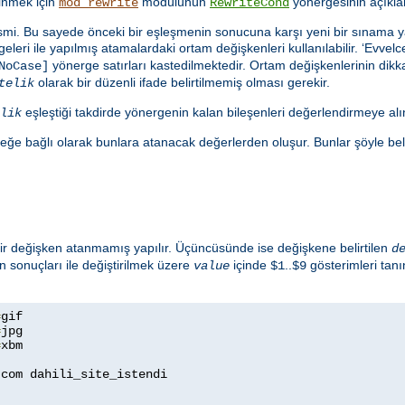
dinmek için
modülünün
yönergesinin açıkla
mod_rewrite
RewriteCond
in ismi. Bu sayede önceki bir eşleşmenin sonucuna karşı yeni bir sınama 
eleri ile yapılmış atamalardaki ortam değişkenleri kullanılabilir. ‘Evve
yönerge satırları kastedilmektedir. Ortam değişkenlerinin dikkat
NoCase]
olarak bir düzenli ifade belirtilmemiş olması gerekir.
telik
eşleştiği takdirde yönergenin kalan bileşenleri değerlendirmeye alın
lik
eğe bağlı olarak bunlara atanacak değerlerden oluşur. Bunlar şöyle belirt
 bir değişken atanmamış yapılır. Üçüncüsünde ise değişkene belirtilen
d
n sonuçları ile değiştirilmek üzere
içinde
..
gösterimleri tan
value
$1
$9
=
=
=
xbm

com dahili_site_istendi

1