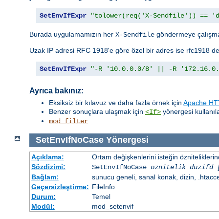
SetEnvIfExpr
"tolower(req('X-Sendfile')) == '
Burada uygulamamızın her
göndermeye çalışma
X-Sendfile
Uzak IP adresi RFC 1918'e göre özel bir adres ise rfc1918 de
SetEnvIfExpr
"-R '10.0.0.0/8' || -R '172.16.0
Ayrıca bakınız:
Eksiksiz bir kılavuz ve daha fazla örnek için
Apache HTT
Benzer sonuçlara ulaşmak için
yönergesi kullanılab
<If>
mod_filter
SetEnvIfNoCase
Yönergesi
Açıklama:
Ortam değişkenlerini isteğin öznitelikler
Sözdizimi:
SetEnvIfNoCase
öznitelik düzifd 
Bağlam:
sunucu geneli, sanal konak, dizin, .htacc
Geçersizleştirme:
FileInfo
Durum:
Temel
Modül:
mod_setenvif