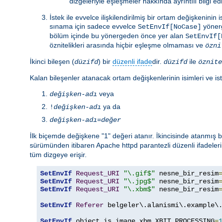
dizgeleriyle eşleşmeler hakkında ayrıntılı bilgi e
İstek ile evvelce ilişkilendirilmiş bir ortam değişkenin
sınama için sadece evvelce
yönerg
SetEnvIf[NoCase]
bölüm içinde bu yönergeden önce yer alan
SetEnvIf[
öznitelikleri arasında hiçbir eşleşme olmaması ve
özni
İkinci bileşen (
) bir
düzenli ifade
dir.
ile
düzifd
düzifd
öznite
Kalan bileşenler atanacak ortam değişkenlerinin isimleri ve ist
veya
değişken-adı
ya da
!
değişken-adı
değişken-adı
=
değer
İlk biçemde değişkene "1" değeri atanır. İkincisinde atanmış
sürümünden itibaren Apache httpd parantezli düzenli ifadeleri
tüm dizgeye erişir.
SetEnvIf
Request_URI
"\.gif$"
 nesne_bir_resim
SetEnvIf
Request_URI
"\.jpg$"
 nesne_bir_resim
SetEnvIf
Request_URI
"\.xbm$"
 nesne_bir_resim
SetEnvIf
Referer
 belgeler\.alanismi\.example\.
SetEnvIf
 object_is_image xbm XBIT_PROCESSING
=