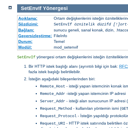
SetEnvIf
Yönergesi
Açıklama:
Ortam değişkenlerini isteğin özniteliklerin
Sözdizimi:
SetEnvIf
öznitelik düzifd [!]ort
Bağlam:
sunucu geneli, sanal konak, dizin, .htacc
Geçersizleştirme:
FileInfo
Durum:
Temel
Modül:
mod_setenvif
yönergesi ortam değişkenlerini isteğin özniteliklerin
SetEnvIf
Bir HTTP istek başlığı alanı (ayrıntılı bilgi için bak:
RFC
fazla istek başlığı belirtilebilir.
İsteğin aşağıdaki bileşenlerinden biri:
- isteği yapan istemcinin konak ism
Remote_Host
-isteği yapan istemcinin IP adresi
Remote_Addr
- isteği alan sunucunun IP adresi 
Server_Addr
- kullanılan yöntemin ismi (
Request_Method
GE
- İsteğin yapıldığı protokol
Request_Protocol
- HTTP istek satırında belirtilen 
Request_URI