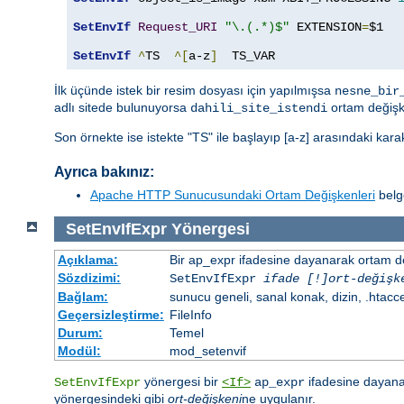
SetEnvIf
Request_URI
"\.(.*)$"
 EXTENSION
=
$1

SetEnvIf
^
TS  
^[
a-z
]
  TS_VAR
İlk üçünde istek bir resim dosyası için yapılmışsa
nesne_bir
adlı sitede bulunuyorsa
ortam değişk
dahili_site_istendi
Son örnekte ise istekte "TS" ile başlayıp [a-z] arasındaki kar
Ayrıca bakınız:
Apache HTTP Sunucusundaki Ortam Değişkenleri
belge
SetEnvIfExpr
Yönergesi
Açıklama:
Bir ap_expr ifadesine dayanarak ortam d
Sözdizimi:
SetEnvIfExpr
ifade [!]ort-değişk
Bağlam:
sunucu geneli, sanal konak, dizin, .htacc
Geçersizleştirme:
FileInfo
Durum:
Temel
Modül:
mod_setenvif
yönergesi bir
ifadesine dayanar
SetEnvIfExpr
<If>
ap_expr
yönergesindeki gibi
ort-değişkeni
ne uygulanır.