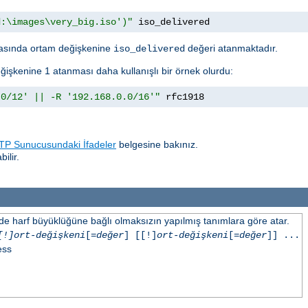
d:\images\very_big.iso')"
 iso_delivered
sında ortam değişkenine
değeri atanmaktadır.
iso_delivered
ğişkenine 1 atanması daha kullanışlı bir örnek olurdu:
.0/12' || -R '192.168.0.0/16'"
 rfc1918
P Sunucusundaki İfadeler
belgesine bakınız.
ilir.
inde harf büyüklüğüne bağlı olmaksızın yapılmış tanımlara göre atar.
[!]ort-değişkeni
[=
değer
] [[!]
ort-değişkeni
[=
değer
]] ...
ess