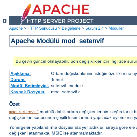
Apache
>
HTTP Sunucusu
>
Belgeleme
>
Sürüm 2.4
>
Modüller
Apache Modülü mod_setenvif
Bu çeviri güncel olmayabilir. Son değişiklikler için İngilizce sürü
Açıklama:
Ortam değişkenlerinin isteğin özelliklerine 
Durum:
Temel
Modül Betimleyici:
setenvif_module
Kaynak Dosyası:
mod_setenvif.c
Özet
modülü dahili ortam değişkenlerinin isteğin farklı b
mod_setenvif
değişkenleri sunucunun çeşitli kısımlarında yapılacak eylemlerin yan
Yönergeler yapılandırma dosyasında yer aldıkları sıraya göre ele alı
değişkeni atanmakta, MSIE ise atanmamaktadır.