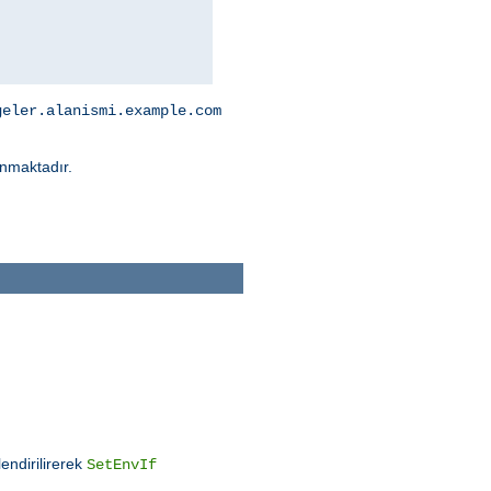
geler.alanismi.example.com
nmaktadır.
endirilirerek
SetEnvIf