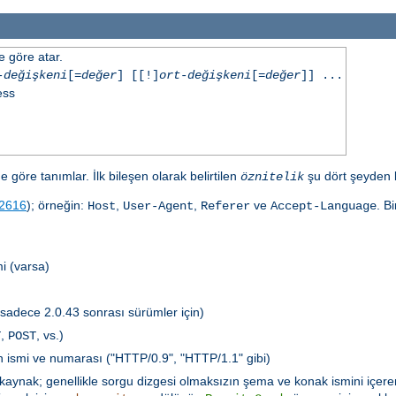
e göre atar.
-değişkeni
[=
değer
] [[!]
ort-değişkeni
[=
değer
]] ...
ess
e göre tanımlar. İlk bileşen olarak belirtilen
şu dört şeyden bi
öznitelik
2616
); örneğin:
,
,
ve
. B
Host
User-Agent
Referer
Accept-Language
i (varsa)
(sadece 2.0.43 sonrası sürümler için)
,
, vs.)
T
POST
ün ismi ve numarası ("HTTP/0.9", "HTTP/1.1" gibi)
özkaynak; genellikle sorgu dizgesi olmaksızın şema ve konak ismini içere