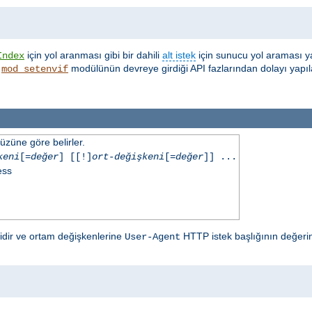
için yol aranması gibi bir dahili
alt istek
için sunucu yol araması y
Index
,
modülünün devreye girdiği API fazlarından dolayı yapıl
mod_setenvif
üzüne göre belirler.
keni
[=
değer
] [[!]
ort-değişkeni
[=
değer
]] ...
ess
lidir ve ortam değişkenlerine
HTTP istek başlığının değerin
User-Agent