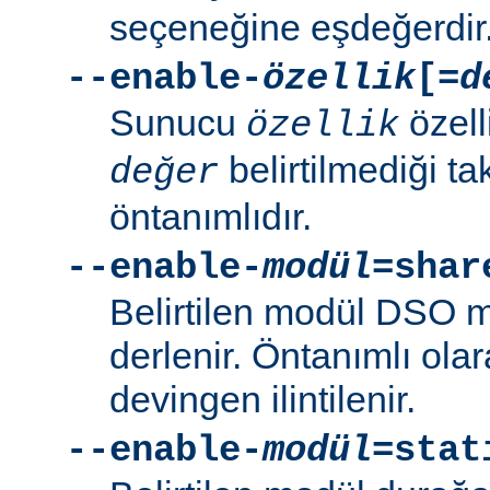
seçeneğine eşdeğerdir
--enable-
özellik
[=
d
Sunucu
özell
özellik
belirtilmediği t
değer
öntanımlıdır.
--enable-
modül
=shar
Belirtilen modül DSO 
derlenir. Öntanımlı ola
devingen ilintilenir.
--enable-
modül
=stat