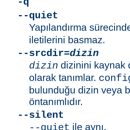
-q
--quiet
Yapılandırma sürecin
iletilerini basmaz.
--srcdir=
dizin
dizinini kaynak 
dizin
olarak tanımlar.
confi
bulunduğu dizin veya bi
öntanımlıdır.
--silent
ile aynı.
--quiet