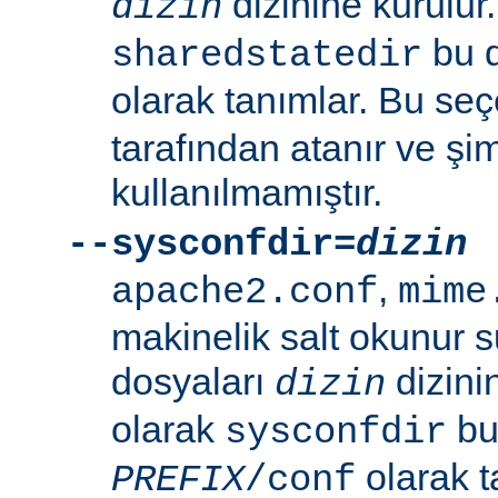
dizinine kurulur
dizin
bu d
sharedstatedir
olarak tanımlar. Bu se
tarafından atanır ve şim
kullanılmamıştır.
--sysconfdir=
dizin
,
apache2.conf
mime
makinelik salt okunur 
dosyaları
dizini
dizin
olarak
bu 
sysconfdir
olarak t
PREFIX
/conf