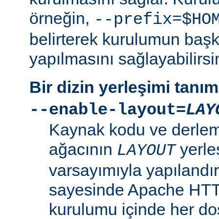
örneğin,
--prefix=$HO
belirterek kurulumun başk
yapılmasını sağlayabilirsi
Bir dizin yerleşimi tanı
--enable-layout=
LAY
Kaynak kodu ve derleme
ağacının
yerle
LAYOUT
varsayımıyla yapılandır
sayesinde Apache HT
kurulumu içinde her dosy