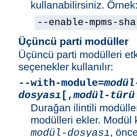
kullanabilirsiniz. Örnek
--enable-mpms-sha
Üçüncü parti modüller
Üçüncü parti modülleri etk
seçenekler kullanılır:
--with-module=
modül
dosyası
[,
modül-türü
Durağan ilintili modüller
modülleri ekler. Modül
, önc
modül-dosyası