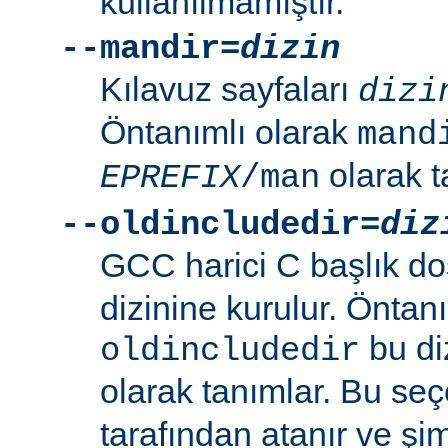
kullanılmamıştır.
--mandir=
dizin
Kılavuz sayfaları
dizi
Öntanımlı olarak
mand
olarak t
EPREFIX
/man
--oldincludedir=
diz
GCC harici C başlık do
dizinine kurulur. Öntan
bu di
oldincludedir
olarak tanımlar. Bu se
tarafından atanır ve şim