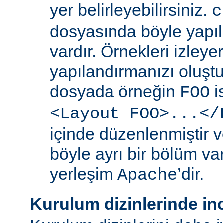
yer belirleyebilirsiniz.
c
dosyasında böyle yapıl
vardır. Örnekleri izleye
yapılandırmanızı oluştur
dosyada örneğin
i
FOO
<Layout FOO>...</
içinde düzenlenmiştir v
böyle ayrı bir bölüm va
yerleşim
’dir.
Apache
Kurulum dizinlerinde in