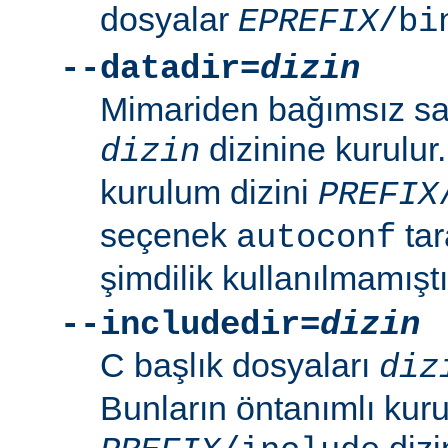
dosyalar
EPREFIX
/bi
--datadir=
dizin
Mimariden bağımsız sal
dizinine kurulur
dizin
kurulum dizini
PREFIX
seçenek
tar
autoconf
şimdilik kullanılmamıştı
--includedir=
dizin
C başlık dosyaları
diz
Bunların öntanımlı kuru
dizin