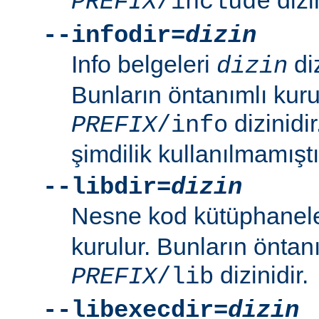
PREFIX
/include
--infodir=
dizin
Info belgeleri
diz
dizin
Bunların öntanımlı kuru
dizinidi
PREFIX
/info
şimdilik kullanılmamıştı
--libdir=
dizin
Nesne kod kütüphanel
kurulur. Bunların öntan
dizinidir.
PREFIX
/lib
--libexecdir=
dizin