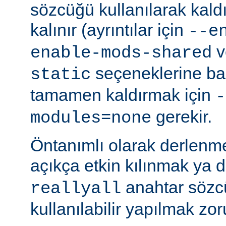
sözcüğü kullanılarak kald
kalınır (ayrıntılar için
--e
v
enable-mods-shared
seçeneklerine bak
static
tamamen kaldırmak için
-
gerekir.
modules=none
Öntanımlı olarak derlenm
açıkça etkin kılınmak ya 
anahtar sözcü
reallyall
kullanılabilir yapılmak zor