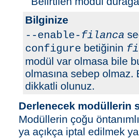
Belirtilen modül durağan 
Bilginize
seç
--enable-
filanca
betiğinin
configure
fi
modül var olmasa bile b
olmasına sebep olmaz.
dikkatli olunuz.
Derlenecek modüllerin 
Modüllerin çoğu öntanımlı
ya açıkça iptal edilmek y