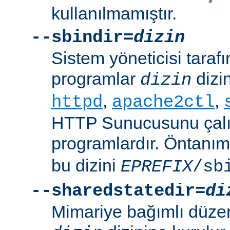
kullanılmamıştır.
--sbindir=
dizin
Sistem yöneticisi tarafı
programlar
dizin
dizin
,
,
httpd
apache2ctl
HTTP Sunucusunu çalış
programlardır. Öntanım
bu dizini
EPREFIX
/sb
--sharedstatedir=
di
Mimariye bağımlı düzenl