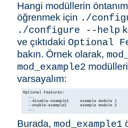
Hangi modüllerin öntanıml
öğrenmek için
./config
k
./configure --help
ve çıktıdaki
Optional F
bakın. Örnek olarak,
mod
modülleriy
mod_example2
varsayalım:
Optional Features:

  ...

  --disable-example1     example module 1

  --enable-example2      example module 2

  ...
Burada,
ö
mod_example1