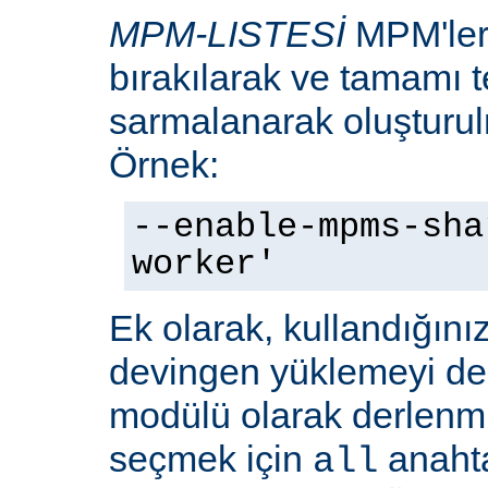
MPM-LISTESİ
MPM'leri
bırakılarak ve tamamı te
sarmalanarak oluşturulm
Örnek:
--enable-mpms-sha
worker'
Ek olarak, kullandığını
devingen yüklemeyi d
modülü olarak derlenmi
seçmek için
anaht
all