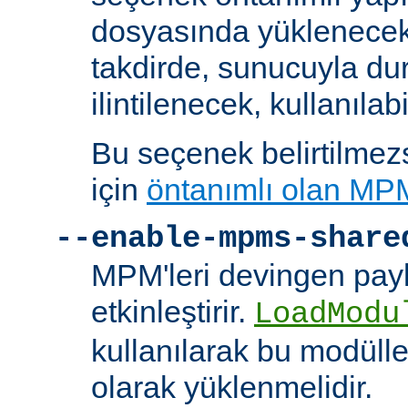
dosyasında yüklenecek
takdirde, sunucuyla du
ilintilenecek, kullanılab
Bu seçenek belirtilmezs
için
öntanımlı olan MP
--enable-mpms-share
MPM'leri devingen payl
etkinleştirir.
LoadModu
kullanılarak bu modülle
olarak yüklenmelidir.