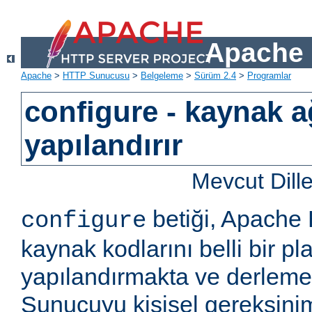
Apache 
Apache
>
HTTP Sunucusu
>
Belgeleme
>
Sürüm 2.4
>
Programlar
configure - kaynak a
yapılandırır
Mevcut Dill
betiği, Apach
configure
kaynak kodlarını belli bir pla
yapılandırmakta ve derlemekt
Sunucuyu kişisel gereksini