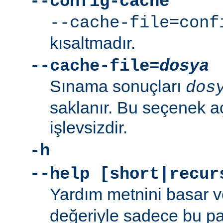
--config-cache
--cache-file=conf
kısaltmadır.
--cache-file=
dosya
Sınama sonuçları
dos
saklanır. Bu seçenek aç
işlevsizdir.
-h
--help [short|recur
Yardım metnini basar v
değeriyle sadece bu p