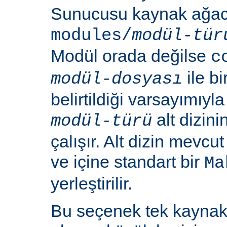
Sunucusu kaynak ağacı
modules/
modül-tür
Modül orada değilse
c
ile b
modül-dosyası
belirtildiği varsayımıy
alt dizin
modül-türü
çalışır. Alt dizin mevcu
ve içine standart bir
Ma
yerleştirilir.
Bu seçenek tek kayna