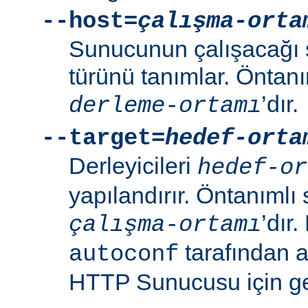
--host=
çalışma-orta
Sunucunun çalışacağı 
türünü tanımlar. Öntanı
’dır.
derleme-ortamı
--target=
hedef-orta
Derleyicileri
hedef-or
yapılandırır. Öntanımlı 
’dır
çalışma-ortamı
tarafından 
autoconf
HTTP Sunucusu için ger