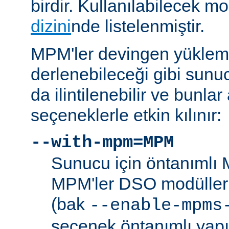
birdir. Kullanılabilecek m
dizini
nde listelenmiştir.
MPM'ler devingen yüklem
derlenebileceği gibi sunu
da ilintilenebilir ve bunla
seçeneklerle etkin kılınır:
--with-mpm=MPM
Sunucu için öntanımlı 
MPM'ler DSO modülleri
(bak
--enable-mpms
seçenek öntanımlı yap