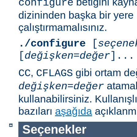
betiğini kayn
configure
dizininden başka bir yere
çalıştırmamalısınız.
./configure
[
seçene
[
değişken=değer
]...
,
gibi ortam de
CC
CFLAGS
atamal
değişken
=
değer
kullanabilirsiniz. Kullanış
bazıları
aşağıda
açıklanmı
Seçenekler