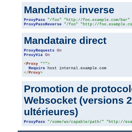
Mandataire inverse
ProxyPass
"/foo"
"http://foo.example.com/bar"
ProxyPassReverse
"/foo"
"http://foo.example.c
Mandataire direct
ProxyRequests
On
ProxyVia
On
<
Proxy
"*"
>
Require
 host internal
.
example
.
</
Proxy
>
Promotion de protocol
Websocket (versions 2.
ultérieures)
ProxyPass
"/some/ws/capable/path/"
"http://ex