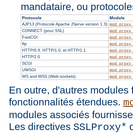
mandataire, ou protocole
Protocole
Module
AJP13 (Protocole Apache JServe version 1.3)
mod_proxy
CONNECT (pour SSL)
mod_proxy
FastCGI
mod_proxy
ftp
mod_proxy
HTTP/0.9, HTTP/1.0, et HTTP/1.1
mod_proxy
HTTP/2.0
mod_proxy
SCGI
mod_proxy
UWSGI
mod_proxy
WS and WSS (Web-sockets)
mod_proxy
En outre, d'autres modules 
fonctionnalités étendues.
m
modules associés fournisse
Les directives
d
SSLProxy*