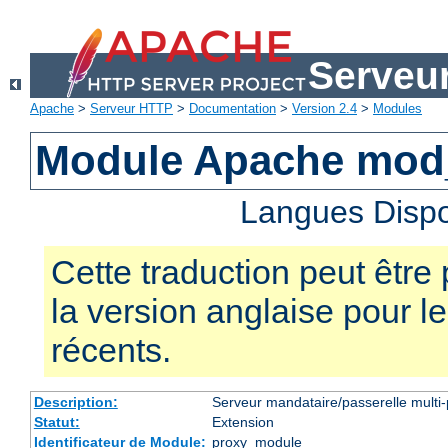
Serveu
Apache
>
Serveur HTTP
>
Documentation
>
Version 2.4
>
Modules
Module Apache mod
Langues Dispo
Cette traduction peut être 
la version anglaise pour 
récents.
Description:
Serveur mandataire/passerelle multi-
Statut:
Extension
Identificateur de Module:
proxy_module