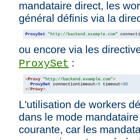
mandataire direct, les wo
général définis via la dire
ProxySet
"http://backend.example.com"
 connect
ou encore via les directi
:
ProxySet
<
Proxy
"http://backend.example.com"
>
ProxySet
 connectiontimeout
=
5
 timeout
=
30
</
Proxy
>
L'utilisation de workers dé
dans le mode mandataire d
courante, car les mandata