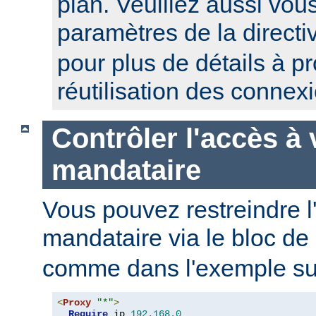
plan. Veuillez aussi vou
paramètres de la direct
pour plus de détails à p
réutilisation des connex
Contrôler l'accès à 
mandataire
Vous pouvez restreindre l
mandataire via le bloc de
comme dans l'exemple sui
<
Proxy
"*"
>
Require
 ip 
192.168
.
0