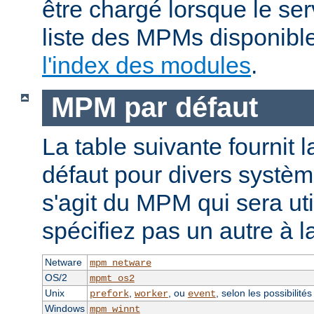
être chargé lorsque le se
liste des MPMs disponible
l'index des modules
.
MPM par défaut
La table suivante fournit 
défaut pour divers système
s'agit du MPM qui sera uti
spécifiez pas un autre à l
Netware
mpm_netware
OS/2
mpmt_os2
Unix
,
, ou
, selon les possibilité
prefork
worker
event
Windows
mpm_winnt