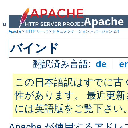
Apach
Apache
>
HTTP サーバ
>
ドキュメンテーション
>
バージョン 2.4
バインド
翻訳済み言語:
de
|
e
この日本語訳はすでに古
性があります。 最近更
には英語版をご覧下さい
Apache が使用するアド