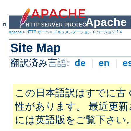
Apach
Apache
>
HTTP サーバ
>
ドキュメンテーション
>
バージョン 2.4
Site Map
翻訳済み言語:
de
|
en
|
e
この日本語訳はすでに古
性があります。 最近更
には英語版をご覧下さい