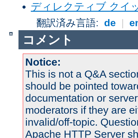
ディレクティブ クイ
翻訳済み言語:
de
|
e
コメント
Notice:
This is not a Q&A sect
should be pointed towar
documentation or serve
moderators if they are 
invalid/off-topic. Quest
Apache HTTP Server shou