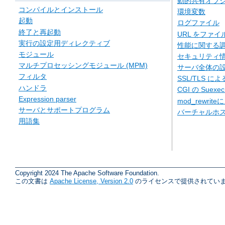
動的共有オブジェ
コンパイルとインストール
環境変数
起動
ログファイル
終了と再起動
URL をファ
実行の設定用ディレクティブ
性能に関する
モジュール
セキュリティ
マルチプロセッシングモジュール (MPM)
サーバ全体の
フィルタ
SSL/TLS に
ハンドラ
CGI の Suexe
Expression parser
mod_rewriteに
サーバとサポートプログラム
バーチャルホ
用語集
Copyright 2024 The Apache Software Foundation.
この文書は
Apache License, Version 2.0
のライセンスで提供されていま