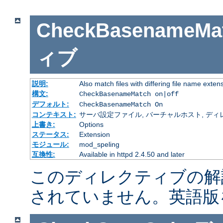
CheckBasenameMa
ィブ
説明:
Also match files with differing file name exten
構文:
CheckBasenameMatch on|off
デフォルト:
CheckBasenameMatch On
コンテキスト:
サーバ設定ファイル, バーチャルホスト, ディレクトリ
上書き:
Options
ステータス:
Extension
モジュール:
mod_speling
互換性:
Available in httpd 2.4.50 and later
このディレクティブの解
されていません。英語版