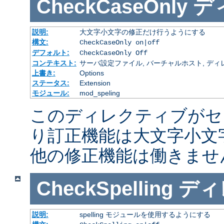
CheckCaseOnly
デ
説明:
大文字小文字の修正だけ行うようにする
構文:
CheckCaseOnly on|off
デフォルト:
CheckCaseOnly Off
コンテキスト:
サーバ設定ファイル, バーチャルホスト, ディレクトリ
上書き:
Options
ステータス:
Extension
モジュール:
mod_speling
このディレクティブがセ
り訂正機能は大文字小文
他の修正機能は働きませ
CheckSpelling
ディ
説明:
spelling モジュールを使用するようにする