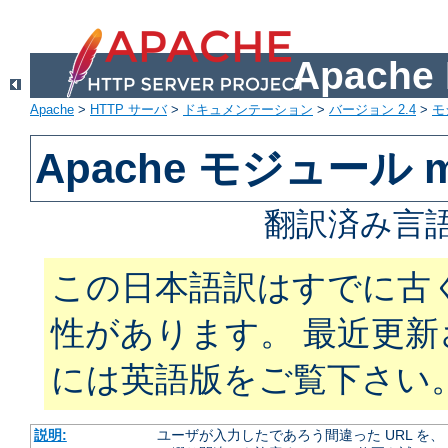
Apach
Apache
>
HTTP サーバ
>
ドキュメンテーション
>
バージョン 2.4
>
モ
Apache モジュール mo
翻訳済み言語
この日本語訳はすでに古
性があります。 最近更
には英語版をご覧下さい
説明:
ユーザが入力したであろう間違った URL を