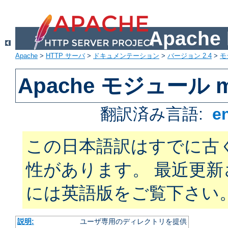
Apach
Apache
>
HTTP サーバ
>
ドキュメンテーション
>
バージョン 2.4
>
モ
Apache モジュール mo
翻訳済み言語:
e
この日本語訳はすでに古
性があります。 最近更
には英語版をご覧下さい
説明:
ユーザ専用のディレクトリを提供