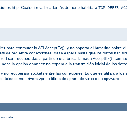
iciones http. Cualquier valor además de
habilitará
none
TCP_DEFER_AC
 para conmutar la API AcceptEx(), y no soporta el buffering sobre el 
ets de red entre conexciones.
espera hasta que los datos han si
data
 de red son recuperadas a partir de una única llamada AcceptEx().
conne
e
la opción
no espera a la transmisión inicial de los dato
none
connect
 y no recuperará sockets entre las conexiones. Lo que es útil para los
d tales como drivers vpn, o filtros de spam, de virus o de spyware.
 su ruta