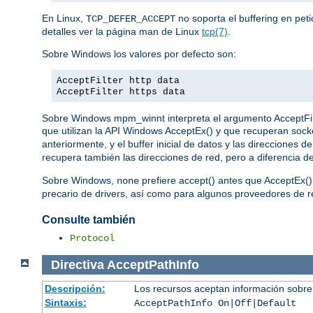
En Linux,
no soporta el buffering en pet
TCP_DEFER_ACCEPT
detalles ver la página man de Linux
tcp(7)
.
Sobre Windows los valores por defecto son:
AcceptFilter http data
AcceptFilter https data
Sobre Windows mpm_winnt interpreta el argumento AcceptFilter
que utilizan la API Windows AcceptEx() y que recuperan sock
anteriormente, y el buffer inicial de datos y las direcciones
recupera también las direcciones de red, pero a diferencia d
Sobre Windows,
prefiere accept() antes que AcceptEx()
none
precario de drivers, así como para algunos proveedores de re
Consulte también
Protocol
Directiva
AcceptPathInfo
Descripción:
Los recursos aceptan información sobre
Sintaxis:
AcceptPathInfo On|Off|Default