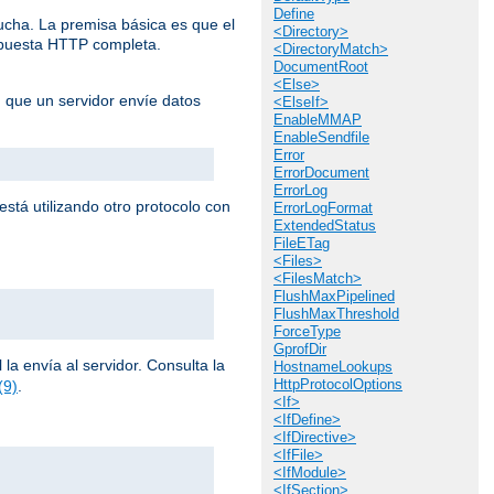
Define
cucha. La premisa básica es que el
<Directory>
espuesta HTTP completa.
<DirectoryMatch>
DocumentRoot
<Else>
n que un servidor envíe datos
<ElseIf>
EnableMMAP
EnableSendfile
Error
ErrorDocument
ErrorLog
stá utilizando otro protocolo con
ErrorLogFormat
ExtendedStatus
FileETag
<Files>
<FilesMatch>
FlushMaxPipelined
FlushMaxThreshold
ForceType
GprofDir
la envía al servidor. Consulta la
HostnameLookups
HttpProtocolOptions
(9)
.
<If>
<IfDefine>
<IfDirective>
<IfFile>
<IfModule>
<IfSection>