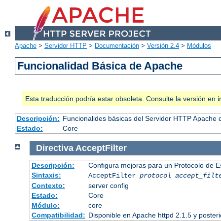
Apache
>
Servidor HTTP
>
Documentación
>
Versión 2.4
>
Módulos
Funcionalidad Básica de Apache
Esta traducción podría estar obsoleta. Consulte la versión e
Descripción:
Funcionalides básicas del Servidor HTTP Apache 
Estado:
Core
Directiva
AcceptFilter
Descripción:
Configura mejoras para un Protocolo de 
Sintaxis:
AcceptFilter
protocol
accept_filt
Contexto:
server config
Estado:
Core
Módulo:
core
Compatibilidad:
Disponible en Apache httpd 2.1.5 y poster