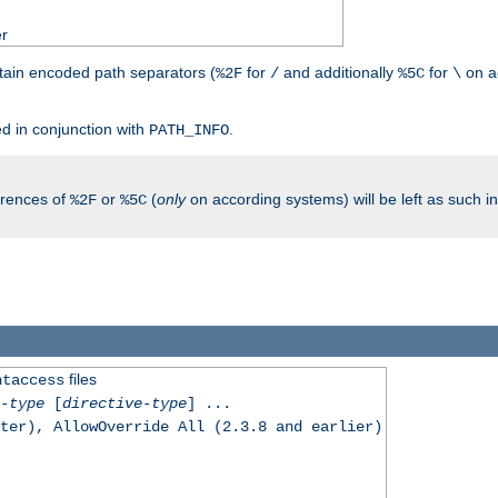
er
tain encoded path separators (
for
and additionally
for
on a
%2F
/
%5C
\
.
d in conjunction with
.
PATH_INFO
rrences of
or
(
only
on according systems) will be left as such 
%2F
%5C
files
htaccess
-type
[
directive-type
] ...
ter), AllowOverride All (2.3.8 and earlier)