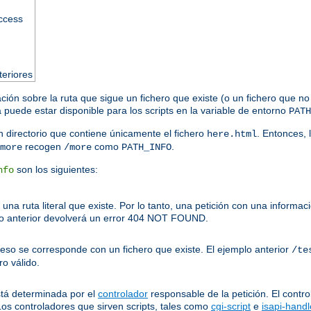
access
teriores
ación sobre la ruta que sigue un fichero que existe (o un fichero que no
puede estar disponible para los scripts en la variable de entorno
PATH
 directorio que contiene únicamente el fichero
. Entonces, 
here.html
recogen
como
.
more
/more
PATH_INFO
son los siguientes:
nfo
una ruta literal que existe. Por lo tanto, una petición con una inform
o anterior devolverá un error 404 NOT FOUND.
ceso se corresponde con un fichero que existe. El ejemplo anterior
/te
o válido.
stá determinada por el
controlador
responsable de la petición. El contro
Los controladores que sirven scripts, tales como
cgi-script
e
isapi-handl