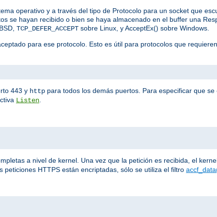
stema operativo y a través del tipo de Protocolo para un socket que es
datos se hayan recibido o bien se haya almacenado en el buffer una R
eBSD,
sobre Linux, y AcceptEx() sobre Windows.
TCP_DEFER_ACCEPT
aceptado para ese protocolo. Esto es útil para protocolos que requiere
rto 443 y
para todos los demás puertos. Para especificar que se e
http
ectiva
.
Listen
letas a nivel de kernel. Una vez que la petición es recibida, el kernel 
 peticiones HTTPS están encriptadas, sólo se utiliza el filtro
accf_data