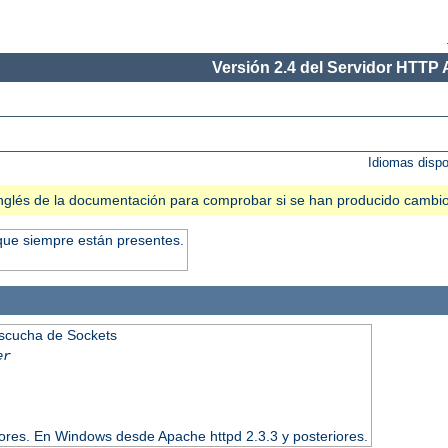
Versión 2.4 del Servidor HTTP
Idiomas disp
n inglés de la documentación para comprobar si se han producido cambi
que siempre están presentes.
Escucha de Sockets
er
iores. En Windows desde Apache httpd 2.3.3 y posteriores.