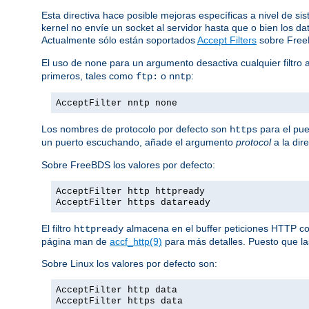
Esta directiva hace posible mejoras específicas a nivel de si
kernel no envíe un socket al servidor hasta que o bien los 
Actualmente sólo están soportados
Accept Filters
sobre Fre
El uso de
para un argumento desactiva cualquier filtro 
none
primeros, tales como
o
:
ftp:
nntp
AcceptFilter nntp none
Los nombres de protocolo por defecto son
para el pue
https
un puerto escuchando, añade el argumento
protocol
a la dir
Sobre FreeBDS los valores por defecto:
AcceptFilter http httpready
AcceptFilter https dataready
El filtro
almacena en el buffer peticiones HTTP comp
httpready
página man de
accf_http(9)
para más detalles. Puesto que las
Sobre Linux los valores por defecto son:
AcceptFilter http data
AcceptFilter https data