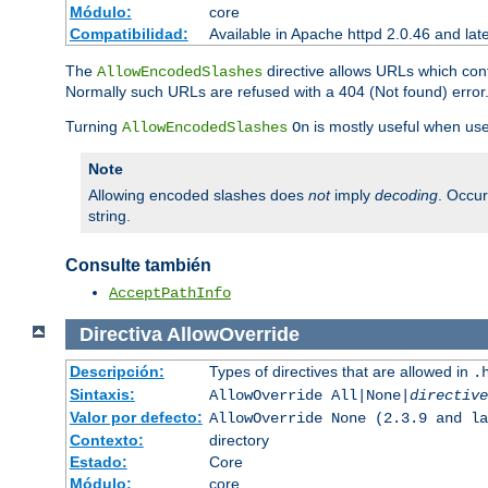
Módulo:
core
Compatibilidad:
Available in Apache httpd 2.0.46 and lat
The
directive allows URLs which con
AllowEncodedSlashes
Normally such URLs are refused with a 404 (Not found) error
Turning
is mostly useful when use
AllowEncodedSlashes
On
Note
Allowing encoded slashes does
not
imply
decoding
. Occu
string.
Consulte también
AcceptPathInfo
Directiva
AllowOverride
Descripción:
Types of directives that are allowed in
.
Sintaxis:
AllowOverride All|None|
directive
Valor por defecto:
AllowOverride None (2.3.9 and la
Contexto:
directory
Estado:
Core
Módulo:
core