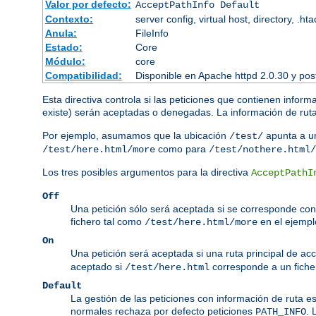
Valor por defecto:
AcceptPathInfo Default
Contexto:
server config, virtual host, directory, .ht
Anula:
FileInfo
Estado:
Core
Módulo:
core
Compatibilidad:
Disponible en Apache httpd 2.0.30 y pos
Esta directiva controla si las peticiones que contienen inform
existe) serán aceptadas o denegadas. La información de ruta 
Por ejemplo, asumamos que la ubicación
apunta a un
/test/
como para
/test/here.html/more
/test/nothere.html/
Los tres posibles argumentos para la directiva
AcceptPathI
Off
Una petición sólo será aceptada si se corresponde con 
fichero tal como
en el ejempl
/test/here.html/more
On
Una petición será aceptada si una ruta principal de ac
aceptado si
corresponde a un ficher
/test/here.html
Default
La gestión de las peticiones con información de ruta e
normales rechaza por defecto peticiones
. 
PATH_INFO