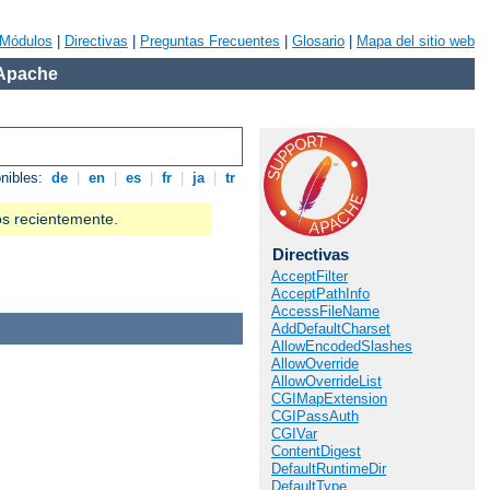
Módulos
|
Directivas
|
Preguntas Frecuentes
|
Glosario
|
Mapa del sitio web
 Apache
onibles:
de
|
en
|
es
|
fr
|
ja
|
tr
os recientemente.
Directivas
AcceptFilter
AcceptPathInfo
AccessFileName
AddDefaultCharset
AllowEncodedSlashes
AllowOverride
AllowOverrideList
CGIMapExtension
CGIPassAuth
CGIVar
ContentDigest
DefaultRuntimeDir
DefaultType