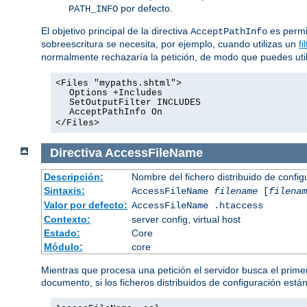
por defecto.
PATH_INFO
El objetivo principal de la directiva
es permit
AcceptPathInfo
sobreescritura se necesita, por ejemplo, cuando utilizas un
fi
normalmente rechazaría la petición, de modo que puedes utiliz
<Files "mypaths.shtml">
Options +Includes
SetOutputFilter INCLUDES
AcceptPathInfo On
</Files>
Directiva
AccessFileName
Descripción:
Nombre del fichero distribuido de config
Sintaxis:
AccessFileName
filename
[
filenam
Valor por defecto:
AccessFileName .htaccess
Contexto:
server config, virtual host
Estado:
Core
Módulo:
core
Mientras que procesa una petición el servidor busca el primer
documento, si los ficheros distribuidos de configuración está