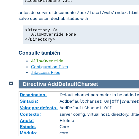
AccessFileName .acl
antes de servir el documento
/usr/local/web/index.html
salvo que estén deshabilitadas with
<Directory />
AllowOverride None
</Directory>
Consulte también
AllowOverride
Configuration Files
.htaccess Files
Directiva
AddDefaultCharset
Descripción:
Default charset parameter to be added 
Sintaxis:
AddDefaultCharset On|Off|
charset
Valor por defecto:
AddDefaultCharset Off
Contexto:
server config, virtual host, directory, .ht
Anula:
FileInfo
Estado:
Core
Módulo:
core