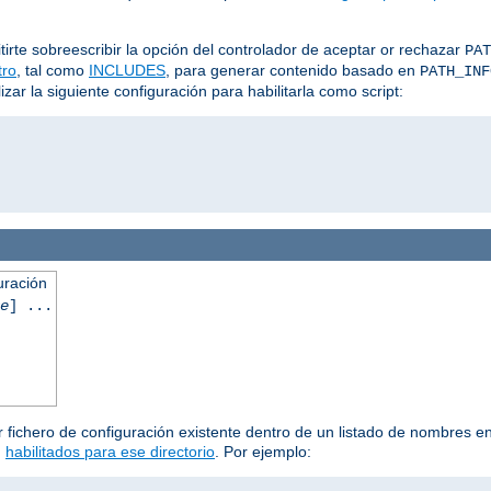
irte sobreescribir la opción del controlador de aceptar or rechazar
PAT
ltro
, tal como
INCLUDES
, para generar contenido basado en
PATH_INF
ar la siguiente configuración para habilitarla como script:
uración
e
] ...
 fichero de configuración existente dentro de un listado de nombres en 
n
habilitados para ese directorio
. Por ejemplo: