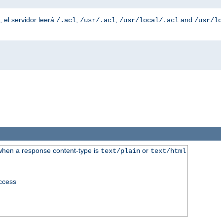
, el servidor leerá
,
,
and
/.acl
/usr/.acl
/usr/local/.acl
/usr/l
when a response content-type is
or
text/plain
text/html
access