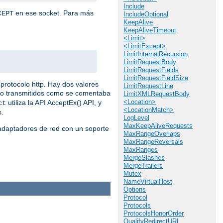
Include
en ese socket. Para más
CEPT
IncludeOptional
KeepAlive
KeepAliveTimeout
<Limit>
<LimitExcept>
LimitInternalRecursion
LimitRequestBody
LimitRequestFields
LimitRequestFieldSize
protocolo http. Hay dos valores
LimitRequestLine
do transmitidos como se comentaba
LimitXMLRequestBody
<Location>
utiliza la API AcceptEx() API, y
ct
<LocationMatch>
s.
LogLevel
MaxKeepAliveRequests
 adaptadores de red con un soporte
MaxRangeOverlaps
MaxRangeReversals
MaxRanges
MergeSlashes
MergeTrailers
Mutex
NameVirtualHost
Options
Protocol
Protocols
ProtocolsHonorOrder
QualifyRedirectURL