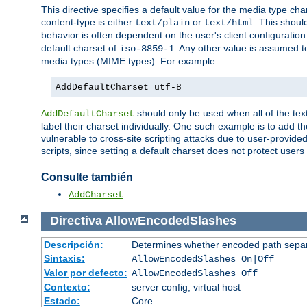
This directive specifies a default value for the media type c
content-type is either
or
. This shoul
text/plain
text/html
behavior is often dependent on the user's client configuration.
default charset of
. Any other value is assumed 
iso-8859-1
media types (MIME types). For example:
AddDefaultCharset utf-8
should only be used when all of the text
AddDefaultCharset
label their charset individually. One such example is to add 
vulnerable to cross-site scripting attacks due to user-provided 
scripts, since setting a default charset does not protect user
Consulte también
AddCharset
Directiva
AllowEncodedSlashes
Descripción:
Determines whether encoded path separ
Sintaxis:
AllowEncodedSlashes On|Off
Valor por defecto:
AllowEncodedSlashes Off
Contexto:
server config, virtual host
Estado:
Core