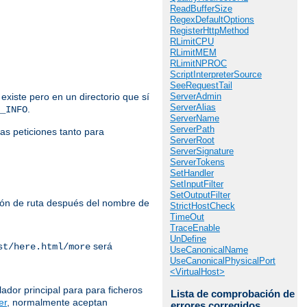
ReadBufferSize
RegexDefaultOptions
RegisterHttpMethod
RLimitCPU
RLimitMEM
RLimitNPROC
ScriptInterpreterSource
SeeRequestTail
ServerAdmin
 existe pero en un directorio que sí
ServerAlias
.
_INFO
ServerName
ServerPath
las peticiones tanto para
ServerRoot
ServerSignature
ServerTokens
SetHandler
SetInputFilter
SetOutputFilter
ación de ruta después del nombre de
StrictHostCheck
TimeOut
TraceEnable
UnDefine
será
st/here.html/more
UseCanonicalName
UseCanonicalPhysicalPort
<VirtualHost>
lador principal para para ficheros
Lista de comprobación de
er
, normalmente aceptan
errores corregidos